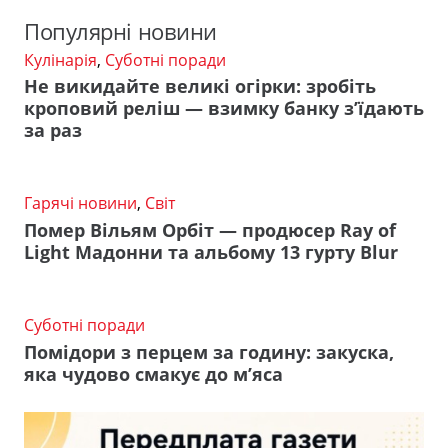
Популярні новини
Кулінарія
,
Суботні поради
Не викидайте великі огірки: зробіть
кроповий реліш — взимку банку з’їдають
за раз
Гарячі новини
,
Світ
Помер Вільям Орбіт — продюсер Ray of
Light Мадонни та альбому 13 гурту Blur
Суботні поради
Помідори з перцем за годину: закуска,
яка чудово смакує до м’яса