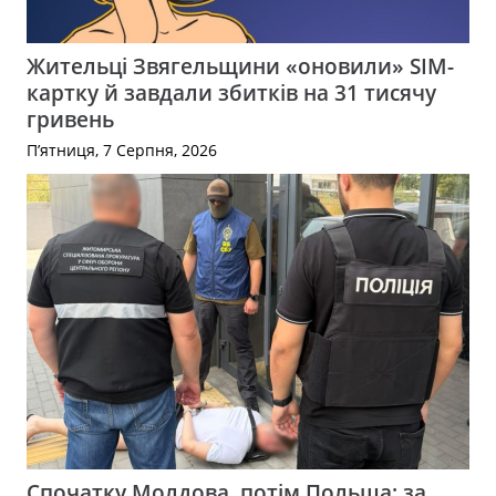
Жительці Звягельщини «оновили» SIM-
картку й завдали збитків на 31 тисячу
гривень
П’ятниця, 7 Серпня, 2026
Спочатку Молдова, потім Польща: за