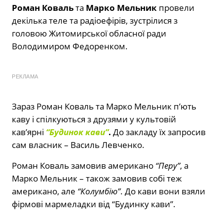
Роман Коваль
та
Марко Мельник
провели
декілька теле та радіоефірів, зустрілися з
головою Житомирської обласної ради
Володимиром Федоренком.
РЕКЛАМА
Зараз Роман Коваль та Марко Мельник п’ють
каву і спілкуються з друзями у культовій
кав’ярні
“Будинок кави”
.
До закладу їх запросив
сам власник – Василь Левченко.
Роман Коваль замовив американо
“Перу”
, а
Марко Мельник – також замовив собі теж
американо, але
“Колумбію”
. До кави вони взяли
фірмові мармеладки від “Будинку кави”.