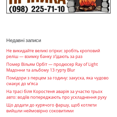
Недавні записи
Не викидайте великі огірки: зробіть кроповий
реліш — взимку банку з’їдають за раз
Помер Вільям Орбіт — продюсер Ray of Light
Мадонни та альбому 13 гурту Blur
Помідори з перцем за годину: закуска, яка чудово
смакує до м’яса
На трасі біля Коростеня аварія за участю трьох
авто: водіїв попереджають про ускладнення руху
Що додати до курячого фаршу, щоб котлети
вийшли неймовірно соковитими