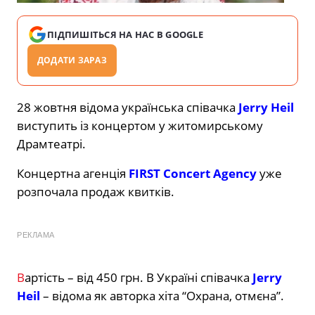
ПІДПИШІТЬСЯ НА НАС В GOOGLE
ДОДАТИ ЗАРАЗ
28 жовтня відома українська співачка
Jerry Heil
виступить із концертом у житомирському
Драмтеатрі.
Концертна агенція
FIRST Concert Agency
уже
розпочала продаж квитків.
РЕКЛАМА
В
артість – від 450 грн. В Україні співачка
Jerry
Heil
– відома як авторка хіта “Охрана, отмєна”.