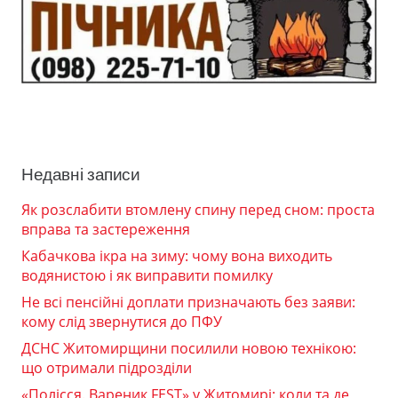
Недавні записи
Як розслабити втомлену спину перед сном: проста
вправа та застереження
Кабачкова ікра на зиму: чому вона виходить
водянистою і як виправити помилку
Не всі пенсійні доплати призначають без заяви:
кому слід звернутися до ПФУ
ДСНС Житомирщини посилили новою технікою:
що отримали підрозділи
«Полісся. Вареник FEST» у Житомирі: коли та де