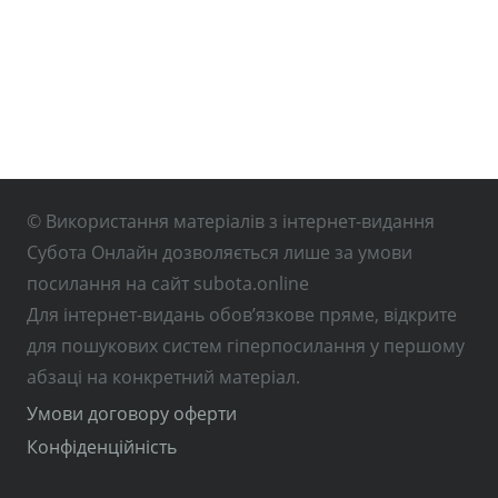
© Використання матеріалів з інтернет-видання
Субота Онлайн дозволяється лише за умови
посилання на сайт subota.online
Для інтернет-видань обов’язкове пряме, відкрите
для пошукових систем гіперпосилання у першому
абзаці на конкретний матеріал.
Умови договору оферти
Конфіденційність