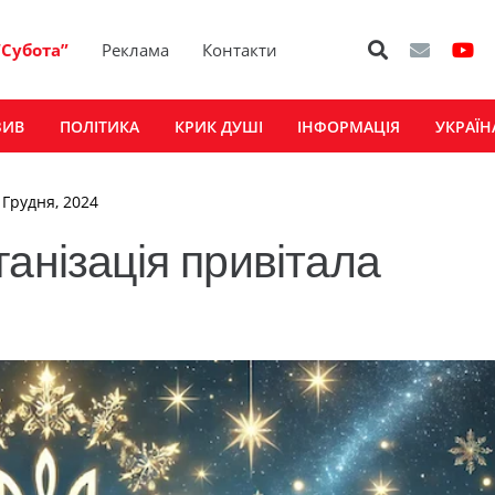
“Субота”
Реклама
Контакти
ЗИВ
ПОЛІТИКА
КРИК ДУШІ
ІНФОРМАЦІЯ
УКРАЇН
 Грудня, 2024
анізація привітала