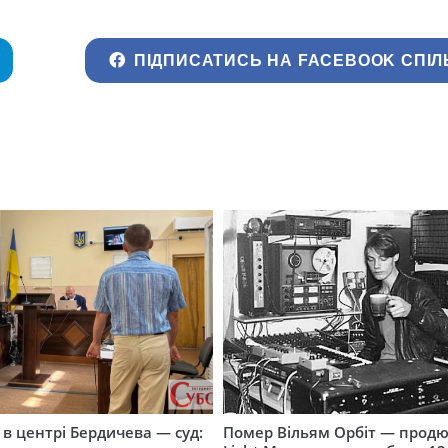
ПІДПИСАТИСЬ НА FACEBOOK СПІЛ
і в центрі Бердичева — суд:
Помер Вільям Орбіт — продю