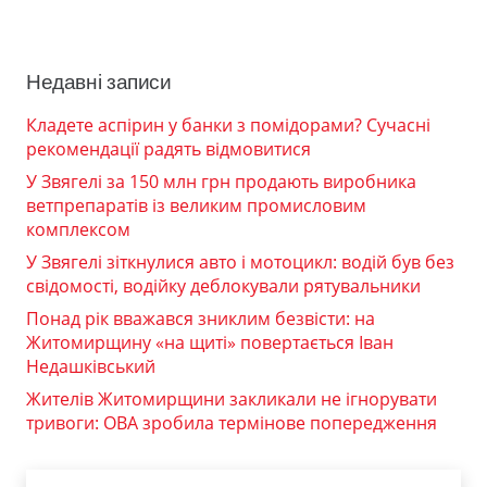
Недавні записи
Кладете аспірин у банки з помідорами? Сучасні
рекомендації радять відмовитися
У Звягелі за 150 млн грн продають виробника
ветпрепаратів із великим промисловим
комплексом
У Звягелі зіткнулися авто і мотоцикл: водій був без
свідомості, водійку деблокували рятувальники
Понад рік вважався зниклим безвісти: на
Житомирщину «на щиті» повертається Іван
Недашківський
Жителів Житомирщини закликали не ігнорувати
тривоги: ОВА зробила термінове попередження