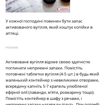
У кожної господині повинен бути запас
активованого вугілля, який коштує копійки в
аптеці.
РЕКЛАМА
Активоване вугілля відоме своєю здатністю
поглинати неприємні запахи. Помістіть
потовчені таблетки вугілля (4-5 шт.) в будь-який
маленький контейнер з невеликими отворами,
всередину капніть 5-7 крапель улюбленої
ефірної олії (лаванди, м’яти, розмарину тощо).
Помістіть контейнер в шафу з речами, і
неприємні запахи назавжди підуть. При потребі