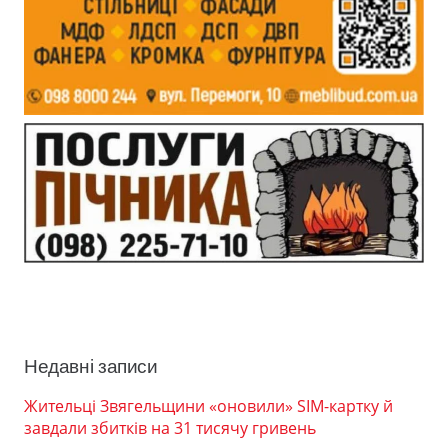
Недавні записи
Жительці Звягельщини «оновили» SIM-картку й
завдали збитків на 31 тисячу гривень