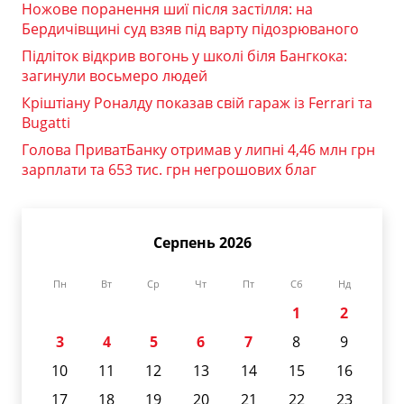
Ножове поранення шиї після застілля: на
Бердичівщині суд взяв під варту підозрюваного
Підліток відкрив вогонь у школі біля Бангкока:
загинули восьмеро людей
Кріштіану Роналду показав свій гараж із Ferrari та
Bugatti
Голова ПриватБанку отримав у липні 4,46 млн грн
зарплати та 653 тис. грн негрошових благ
Серпень 2026
Пн
Вт
Ср
Чт
Пт
Сб
Нд
1
2
3
4
5
6
7
8
9
10
11
12
13
14
15
16
17
18
19
20
21
22
23