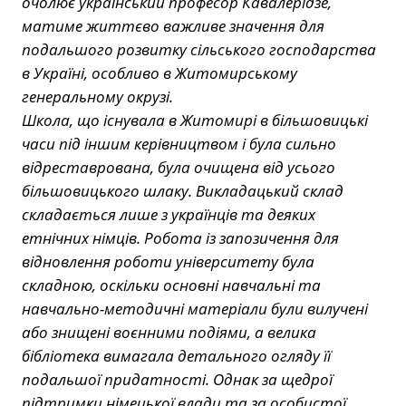
очолює український професор Кавалерідзе,
матиме життєво важливе значення для
подальшого розвитку сільського господарства
в Україні, особливо в Житомирському
генеральному окрузі.
Школа, що існувала в Житомирі в більшовицькі
часи під іншим керівництвом і була сильно
відреставрована, була очищена від усього
більшовицького шлаку. Викладацький склад
складається лише з українців та деяких
етнічних німців. Робота із запозичення для
відновлення роботи університету була
складною, оскільки основні навчальні та
навчально-методичні матеріали були вилучені
або знищені воєнними подіями, а велика
бібліотека вимагала детального огляду її
подальшої придатності. Однак за щедрої
підтримки німецької влади та за особистої