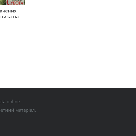
начених
зника на
ta.online
ретний матеріал.