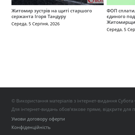
Житомир зустрів на щиті старшого
ФОП сплатил
сержанта Ігоря Тандуру
єдиного по
Житомирщ
Середа, 5 Серпня, 2026
Середа, 5 Се
© Використання матеріалів з інтернет-видання Субота 
Для інтернет-видань обов’язкове пряме, відкрите для 
Умови договору оферти
Конфіденційність