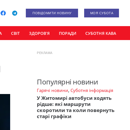
ПОВІДОМИТИ НОВИНУ
МОЯ СУБОТА
А
СВІТ
ЗДОРОВ’Я
ПОРАДИ
СУБОТНЯ КАВА
РЕКЛАМА
я
Популярні новини
Гарячі новини
,
Суботня інформація
У Житомирі автобуси ходять
рідше: які маршрути
скоротили та коли повернуть
старі графіки