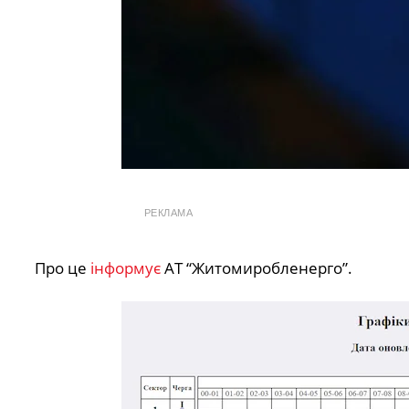
РЕКЛАМА
Про це
інформує
АТ “Житомиробленерго”.