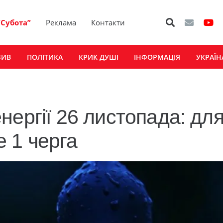
“Субота”
Реклама
Контакти
ЗИВ
ПОЛІТИКА
КРИК ДУШІ
ІНФОРМАЦІЯ
УКРАЇН
нергії 26 листопада: дл
 1 черга