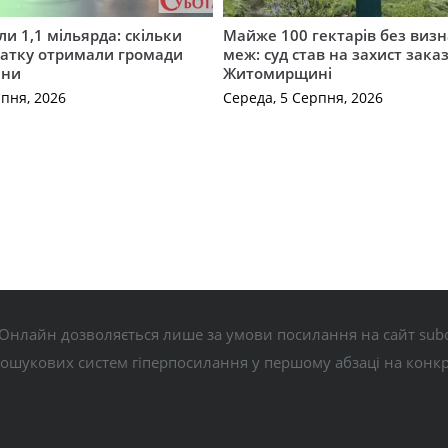
и 1,1 мільярда: скільки
Майже 100 гектарів без виз
датку отримали громади
меж: суд став на захист зака
ини
Житомирщині
рпня, 2026
Середа, 5 Серпня, 2026
Онлайн дозволяється лише за умови посилання на сайт subo
пошукових систем гіперпосилання у першому абзаці на конк