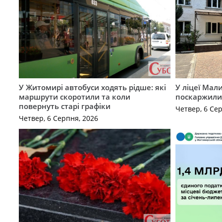
У Житомирі автобуси ходять рідше: які
У ліцеї Мал
маршрути скоротили та коли
поскаржилис
повернуть старі графіки
Четвер, 6 Се
Четвер, 6 Серпня, 2026