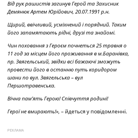
Від рук рашистів загинув Герой та Захисник
Демянюк Артем Юрійович, 20.07.1991 р.н.
Щирий, ввічливий, усміхнений і порядний. Таким
його запамятають рідні, друзі та знайомі.
Чин поховання з Героєм почнеться 25 травня о
11 год за місцем його проживання в м.Баранівка,
пр. Звягельський, звідки всі бажаючі зможуть
провести його в останню путь коридором
шани по вул. Звягельська – вул
Першотравенська.
Вічна пам’ять Герою! Співчуття родині!
Герої не вмирають!»,
– йдеться у повідомленні.
РЕКЛАМА