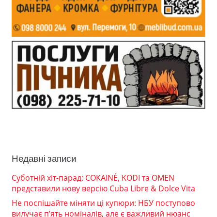
Недавні записи
Суботній хіт-парад: COKAINÉ, KODI та OMEN
представили нову версію Cuba Libre & Dolce Vita
Не поспішайте міняти ці купюри: НБУ поступово
вилучає п’ять номіналів, але є важливий нюанс