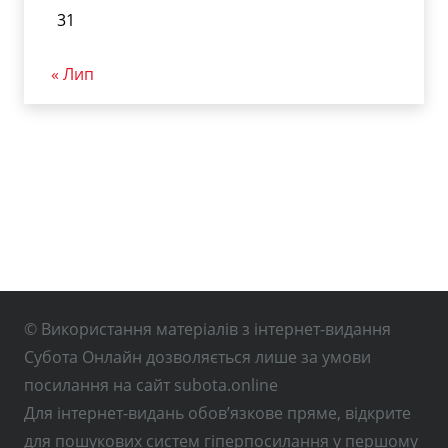
31
« Лип
© Використання матеріалів з інтернет-видання
Субота Онлайн дозволяється лише за умови
посилання на сайт subota.online
Для інтернет-видань обов’язкове пряме, відкрите
для пошукових систем гіперпосилання у першому