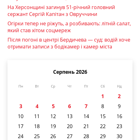
На Херсонщині загинув 51-річний головний
сержант Сергій Капітан з Овруччини
Огірки тепер не ріжуть, а розбивають: літній салат,
який став хітом соцмереж
Після погоні в центрі Бердичева — суд: водій хоче
отримати записи з бодікамер і камер міста
Серпень 2026
Пн
Вт
Ср
Чт
Пт
Сб
Нд
1
2
3
4
5
6
7
8
9
10
11
12
13
14
15
16
17
18
19
20
21
22
23
24
25
26
27
28
29
30