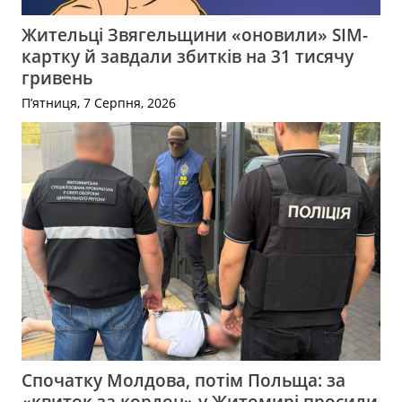
Жительці Звягельщини «оновили» SIM-
картку й завдали збитків на 31 тисячу
гривень
П’ятниця, 7 Серпня, 2026
Спочатку Молдова, потім Польща: за
«квиток за кордон» у Житомирі просили