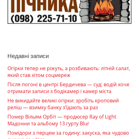
Недавні записи
Огірки тепер не ріжуть, а розбивають: літній салат,
який став хітом соцмереж
Після погоні в центрі Бердичева — суд: водій хоче
отримати записи з бодікамер і камер міста
Не викидайте великі огірки: зробіть кроповий
реліш — взимку банку з’їдають за раз
Помер Вільям Орбіт — продюсер Ray of Light
Мадонни та альбому 13 гурту Blur
Помідори з перцем за годину: закуска, яка чудово