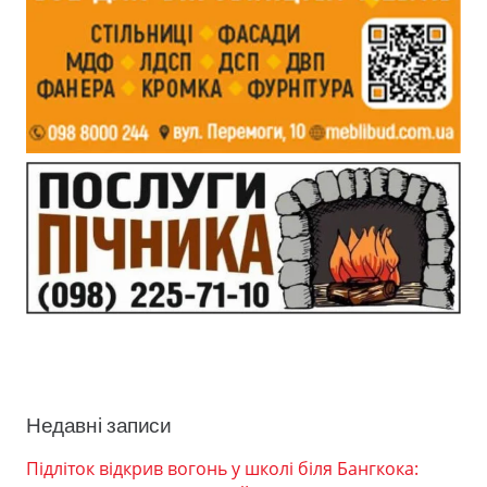
Недавні записи
Підліток відкрив вогонь у школі біля Бангкока: