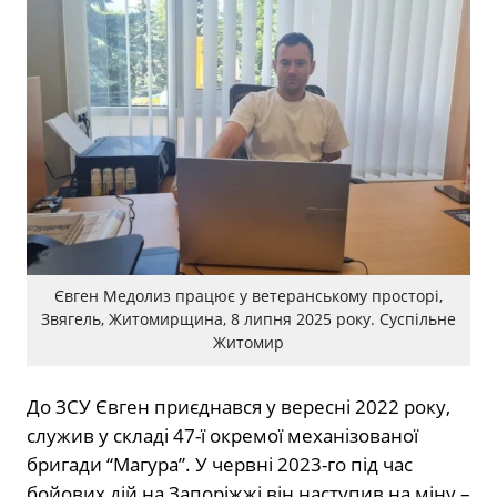
Євген Медолиз працює у ветеранському просторі,
Звягель, Житомирщина, 8 липня 2025 року. Суспільне
Житомир
До ЗСУ Євген приєднався у вересні 2022 року,
служив у складі 47-ї окремої механізованої
бригади “Магура”. У червні 2023-го під час
бойових дій на Запоріжжі він наступив на міну –