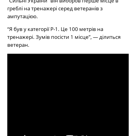
“Сильні України” він виборов перше місце в
греблі на тренажері серед ветеранів з
ампутацією.
“Я був у категорії Р-1. Це 100 метрів на
тренажері. Зумів посісти 1 місце”, — ділиться
ветеран.