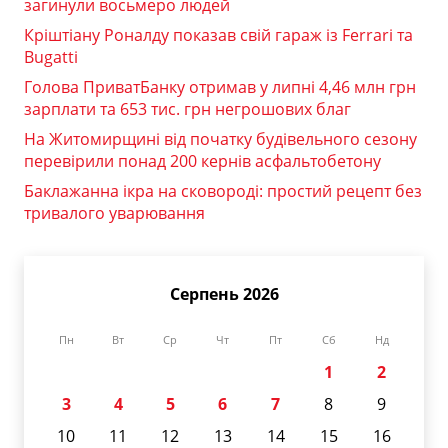
загинули восьмеро людей
Кріштіану Роналду показав свій гараж із Ferrari та
Bugatti
Голова ПриватБанку отримав у липні 4,46 млн грн
зарплати та 653 тис. грн негрошових благ
На Житомирщині від початку будівельного сезону
перевірили понад 200 кернів асфальтобетону
Баклажанна ікра на сковороді: простий рецепт без
тривалого уварювання
Серпень 2026
Пн
Вт
Ср
Чт
Пт
Сб
Нд
1
2
3
4
5
6
7
8
9
10
11
12
13
14
15
16