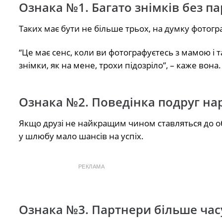
Ознака №1. Багато знімків без п
Таких має бути не більше трьох, на думку фотогр
“Це має сенс, коли ви фотографуєтесь з мамою і т
знімки, як на мене, трохи підозріло”, – каже вона.
Ознака №2. Поведінка подруг нар
Якщо друзі не найкращим чином ставляться до обр
у шлюбу мало шансів на успіх.
РЕКЛАМА
Ознака №3. Партнери більше часу