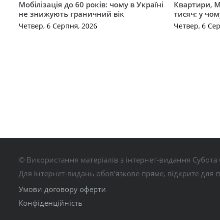
Мобілізація до 60 років: чому в Україні
Квартири, M
не знижують граничний вік
тисяч: у чо
Четвер, 6 Серпня, 2026
Четвер, 6 Се
© Використання матеріалів з інтернет-видання Субота 
Для інтернет-видань обов’язкове пряме, відкрите для 
Умови договору оферти
Конфіденційність