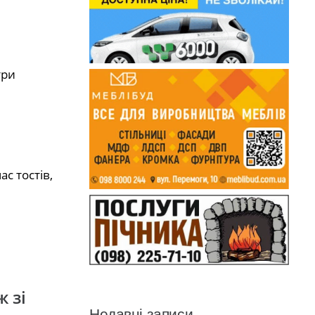
три
с тостів,
 зі
Недавні записи