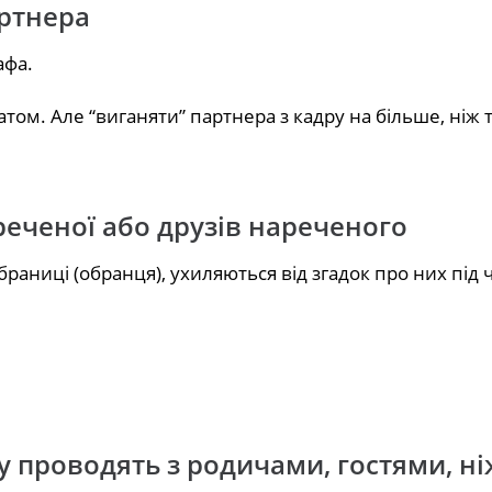
артнера
афа.
атом. Але “виганяти” партнера з кадру на більше, ніж 
еченої або друзів нареченого
аниці (обранця), ухиляються від згадок про них під ча
 проводять з родичами, гостями, ніж