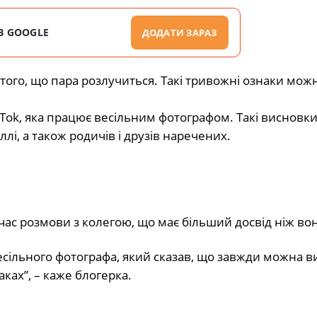
В GOOGLE
ДОДАТИ ЗАРАЗ
того, що пара розлучиться. Такі тривожні ознаки мож
kTok, яка працює весільним фотографом. Такі висновки
лі, а також родичів і друзів наречених.
час розмови з колегою, що має більший досвід ніж вон
весільного фотографа, який сказав, що завжди можна в
ках”, – каже блогерка.