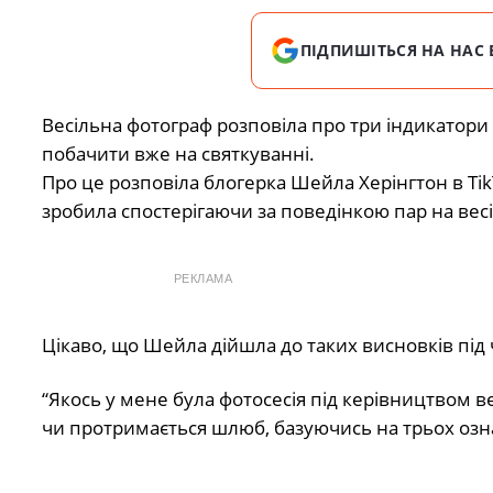
ПІДПИШІТЬСЯ НА НАС 
Весільна фотограф розповіла про три індикатори 
побачити вже на святкуванні.
Про це розповіла блогерка Шейла Херінгтон в Ti
зробила спостерігаючи за поведінкою пар на весіл
РЕКЛАМА
Цікаво, що Шейла дійшла до таких висновків під 
“Якось у мене була фотосесія під керівництвом 
чи протримається шлюб, базуючись на трьох озна