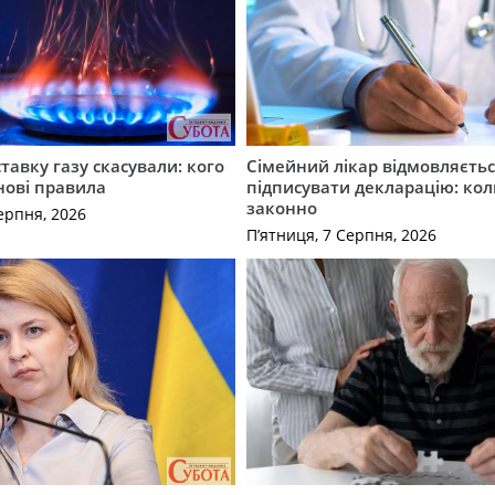
ставку газу скасували: кого
Сімейний лікар відмовляєть
нові правила
підписувати декларацію: кол
законно
ерпня, 2026
П’ятниця, 7 Серпня, 2026