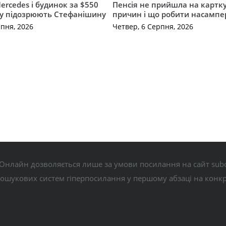
ercedes і будинок за $550
Пенсія не прийшла на картку
му підозрюють Стефанішину
причин і що робити насампе
рпня, 2026
Четвер, 6 Серпня, 2026
Онлайн дозволяється лише за умови посилання на сайт subo
пошукових систем гіперпосилання у першому абзаці на конк