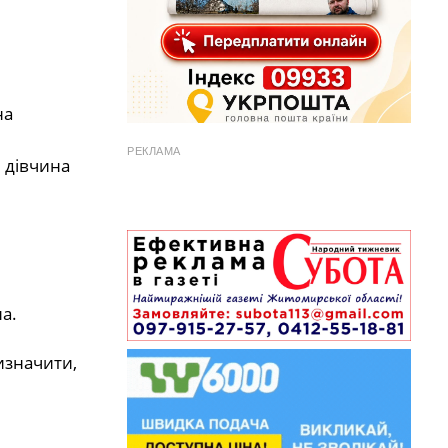
на
РЕКЛАМА
 дівчина
а.
изначити,