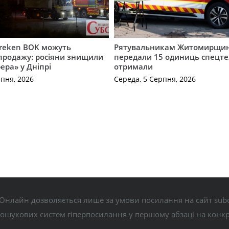
Freken BOK можуть
Рятувальникам Житомирщи
продажу: росіяни знищили
передали 15 одиниць спецте
ера» у Дніпрі
отримали
рпня, 2026
Середа, 5 Серпня, 2026
Онлайн дозволяється лише за умови посилання на сайт subo
пошукових систем гіперпосилання у першому абзаці на конк