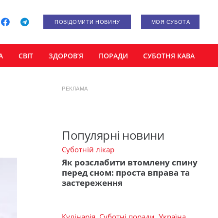
ПОВІДОМИТИ НОВИНУ
МОЯ СУБОТА
А
СВІТ
ЗДОРОВ’Я
ПОРАДИ
СУБОТНЯ КАВА
РЕКЛАМА
Популярні новини
Суботній лікар
Як розслабити втомлену спину
перед сном: проста вправа та
застереження
Кулінарія
,
Суботні поради
,
Україна