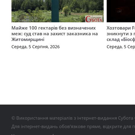
Майже 100 гектарів без визначених
Хозтовари 
меж: суд став на захист заказника на
зникнути з 
Житомирщині
склад «Біосф
Середа, 5 Серпня, 2026
Середа, 5 Се
© Використання матеріалів з інтернет-видання Субота 
Для інтернет-видань обов’язкове пряме, відкрите для 