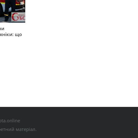
ни
хніки: що
ta.online
ретний матеріал.