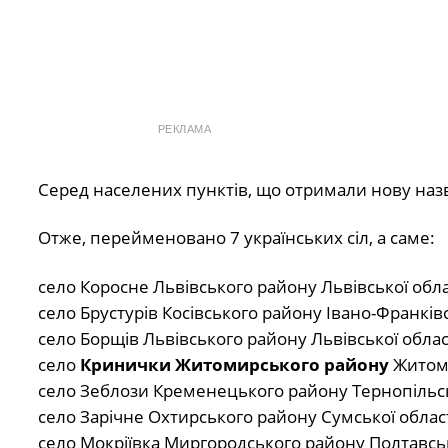
РЕКЛАМА
Серед населених пунктів, що отримали нову назв
Отже, перейменовано 7 українських сіл, а саме:
село Коросне Львівського району Львівської обл
село Брустурів Косівського району Івано-Франків
село Борщів Львівського району Львівської област
село
Кринички Житомирського району
Житоми
село Зеблози Кременецького району Тернопільськ
село Зарічне Охтирського району Сумської област
село Мокріївка Миргородського району Полтавсько