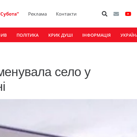
“Субота”
Реклама
Контакти
ЗИВ
ПОЛІТИКА
КРИК ДУШІ
ІНФОРМАЦІЯ
УКРАЇН
менувала село у
і