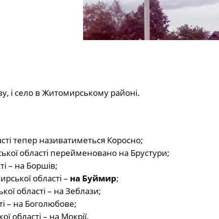
у, і село в Житомирському районі.
асті тепер називатиметься Коросно;
ської області перейменовано на Брустури;
і – на Боршів;
рської області –
на Буймир
;
ої області – на Зеблази;
і – на Боголюбове;
ї області – на Мокрії.