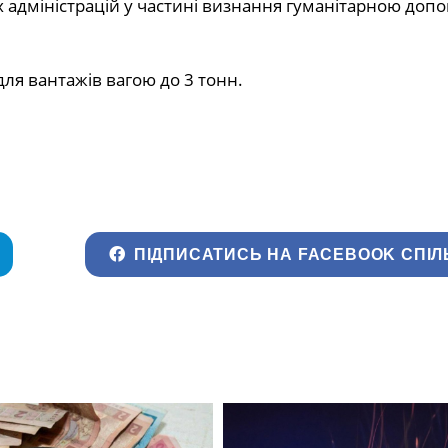
х адміністрацій у частині визнання гуманітарною доп
ля вантажів вагою до 3 тонн.
ПІДПИСАТИСЬ НА FACEBOOK СПІЛ