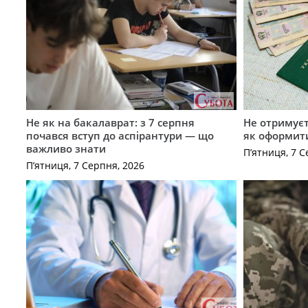
Не як на бакалаврат: з 7 серпня
Не отримуєт
почався вступ до аспірантури — що
як оформит
важливо знати
П’ятниця, 7 С
П’ятниця, 7 Серпня, 2026