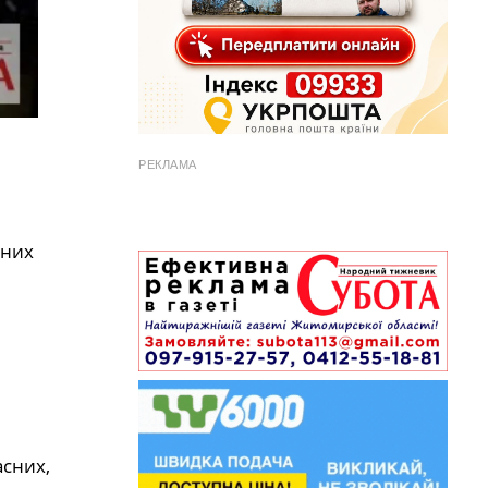
РЕКЛАМА
рних
асних,