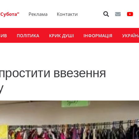
“Субота”
Реклама
Контакти
ЗИВ
ПОЛІТИКА
КРИК ДУШІ
ІНФОРМАЦІЯ
УКРАЇН
простити ввезення
у