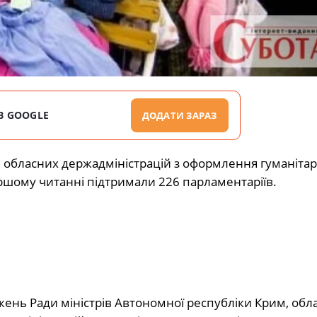
В GOOGLE
ДОДАТИ ЗАРАЗ
обласних держадміністрацій з оформлення гуманіта
ршому читанні підтримали 226 парламентаріїв.
нь Ради міністрів Автономної республіки Крим, обл