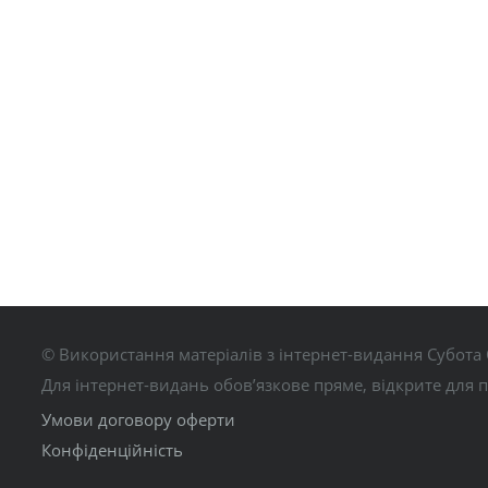
© Використання матеріалів з інтернет-видання Субота 
Для інтернет-видань обов’язкове пряме, відкрите для 
Умови договору оферти
Конфіденційність