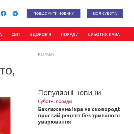
ПОВІДОМИТИ НОВИНУ
МОЯ СУБОТА
А
СВІТ
ЗДОРОВ’Я
ПОРАДИ
СУБОТНЯ КАВА
РЕКЛАМА
то,
Популярні новини
Суботні поради
Баклажанна ікра на сковороді:
простий рецепт без тривалого
уварювання