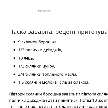
РЕКЛАМА
Паска заварна: рецепт приготув
9 склянок борошна,
1/2 палички дріжджів,
10 яєць,
1/2 склянки цукру,
3/4 склянки топленого масла,
1,5 склянки молока і сіль за смаком.
Півтори склянки борошна заварити півтора склян
палички дріжджів і дати піднятися. Потім 10 жовткі
те, і інше покласти в тісто, дати тісту ще раз пі