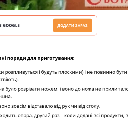
В GOOGLE
ДОДАТИ ЗАРАЗ
пні поради для приготування:
ки розпливуться і будуть плоскими) і не повинно бути
твіють).
жна було розрізати ножем, і воно до ножа не прилипало
ошна.
оно зовсім відставало від рук чи від столу.
ходить опара, другий раз – коли додані всі продукти, в