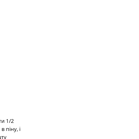
ти 1/2
в піну, і
шту