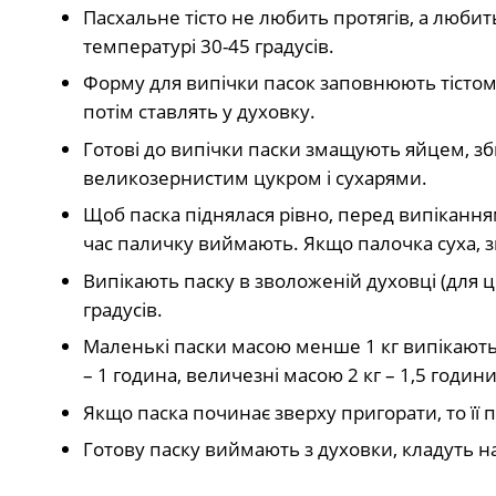
Пасхальне тісто не любить протягів, а любит
температурі 30-45 градусів.
Форму для випічки пасок заповнюють тістом
потім ставлять у духовку.
Готові до випічки паски змащують яйцем, зб
великозернистим цукром і сухарями.
Щоб паска піднялася рівно, перед випікання
час паличку виймають. Якщо палочка суха, з
Випікають паску в зволоженій духовці (для ц
градусів.
Маленькі паски масою менше 1 кг випікають 3
– 1 година, величезні масою 2 кг – 1,5 години
Якщо паска починає зверху пригорати, то її
Готову паску виймають з духовки, кладуть н