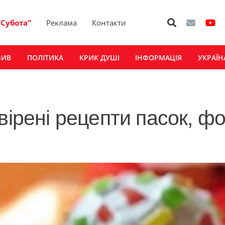
“Субота”
Реклама
Контакти
ЗИВ
ПОЛІТИКА
КРИК ДУШІ
ІНФОРМАЦІЯ
УКРАЇН
вірені рецепти пасок, фо