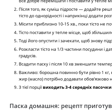
Все добре перемішати і поставити у тепле мі
Після того, як суміш підросте — додайте решт
тісто до однорідності і наприкінці додати р
Місити приблизно 10-15 хв., поки тісто не по
Тісто поставити у тепле місце, щоб збільшило
Тоді його опустити і зачекати, щоб знову під
Розкласти тісто на 1/3 частини посудини і да
градусів.
Всадити паску і після 10 хв зменшити темпер
Важливо: борошна повинно бути рівно 1 кг, не
жир (масло) потрібно додавати обов’язково 
З тієї порції
виходить 3-4 середніх пасочк
Паска домашня: рецепт приготу