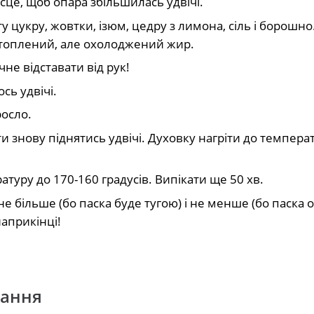
сце, щоб опара збільшилась удвічі.
у цукру, жовтки, ізюм, цедру з лимона, сіль і борошно
озтоплений, але охолоджений жир.
чне відставати від рук!
сь удвічі.
росло.
ти знову піднятись удвічі. Духовку нагріти до темпера
атуру до 170-160 градусів. Випікати ще 50 хв.
 більше (бо паска буде тугою) і не менше (бо паска оп
наприкінці!
и
вання