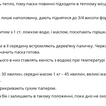
ь тепло, тому паски повинні підходити в теплому місц
 лише наполовину, дають піднятися до 3/4 висоти фо
итим з 1 ст. ложкою води, і маслом, посипають горішк
м в її середину встромляють дерев’яну паличку. Чер
начить паска готова.
ього в низ ставлять ємність з водою) при температурі
0 хвилин, середні масою 1 кг – 45 хвилин, великі ма
.
 прикривають сухим папером.
а бік і залишають в такому положенні, поки дно не ох