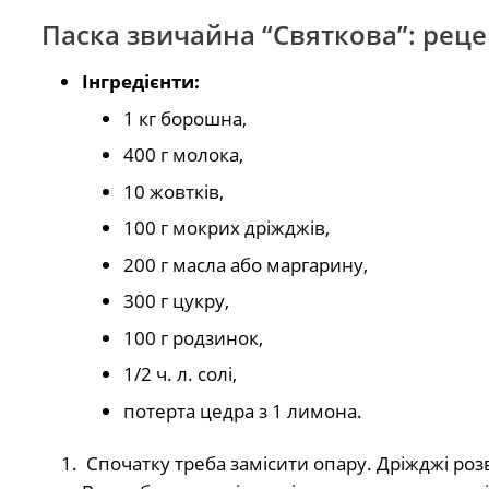
Паска звичайна “Святкова”: рец
Інгредієнти:
1 кг борошна,
400 г молока,
10 жовтків,
100 г мокрих дріжджів,
200 г масла або маргарину,
300 г цукру,
100 г родзинок,
1/2 ч. л. солі,
потерта цедра з 1 лимона.
Спочатку треба замісити опару. Дріжджі розв