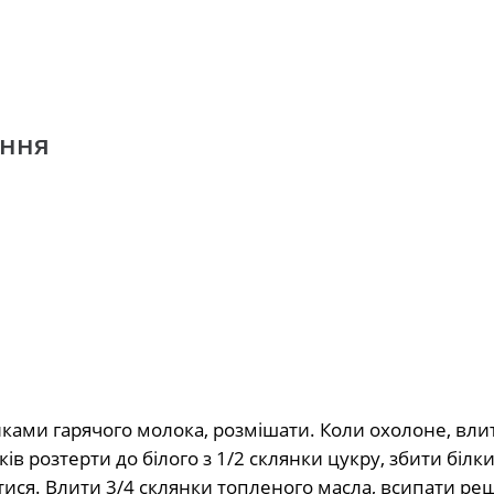
ання
ками гарячого молока, розмішати. Коли охолоне, вли
в розтерти до білого з 1/2 склянки цукру, збити білки 
днятися. Влити 3/4 склянки топленого масла, всипати ре