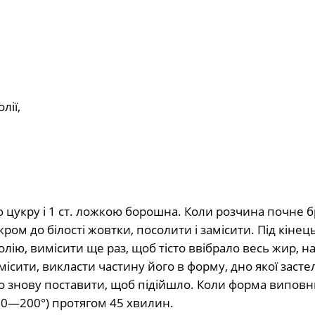
лії,
ю цукру і 1 ст. ложкою борошна. Коли розчина почне 
кром до білості жовтки, посолити і замісити. Під кінец
ю, вимісити ще раз, щоб тісто ввібрало весь жир, на
емісити, викласти частину його в форму, дно якої заст
о знову поставити, щоб підійшло. Коли форма виповн
190—200°) протягом 45 хвилин.