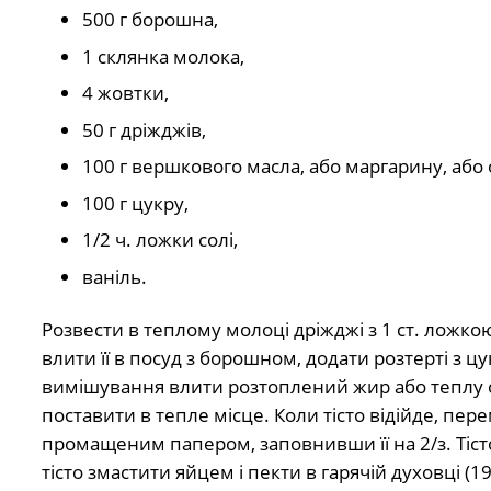
500 г борошна,
1 склянка молока,
4 жовтки,
50 г дріжджів,
100 г вершкового масла, або маргарину, або о
100 г цукру,
1/2 ч. ложки солі,
ваніль.
Розвести в теплому молоці дріжджі з 1 ст. ложко
влити її в посуд з борошном, додати розтерті з цу
вимішування влити розтоплений жир або теплу олі
поставити в тепле місце. Коли тісто відійде, пер
промащеним папером, заповнивши її на 2/з. Тіст
тісто змастити яйцем і пекти в гарячій духовці (