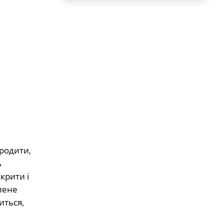
бродити,
ь
крити і
елене
иться,