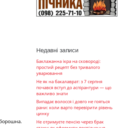
Недавні записи
Баклажанна ікра на сковороді:
простий рецепт без тривалого
уварювання
Не як на бакалаврат: з 7 серпня
почався вступ до аспірантури — що
важливо знати
Випадає волосся і довго не гояться
рани: коли варто перевірити рівень
цинку
 борошна.
Не отримуєте пенсію через брак
стажу: як оформити посвідчення