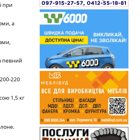
і при
рми, а
ами,
ез певний
 200-220
сою 1,5 кг
олоне.