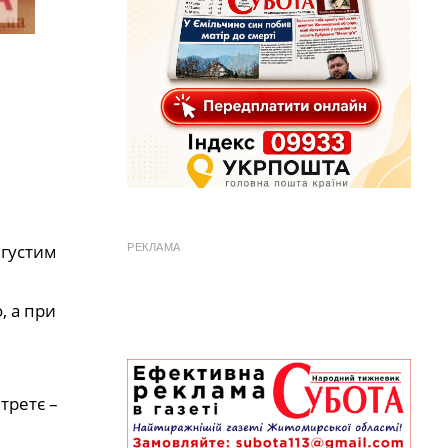
 густим
РЕКЛАМА
, а при
третє –