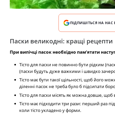
ПІДПИШІТЬСЯ НА НАС 
Паски великодні: кращі рецепти
При випічці пасок необхідно пам’ятати насту
Тісто для паски не повинно бути рідким (пас
(паски будуть дуже важкими і швидко зачерс
Тісто має бути такої щільності, щоб його мо
діленні пасок не треба було б підсипати бор
Тісто для паски місять як можна довше, щоб в
Тісто має підходити три рази: перший раз під
коли тісто укладено у форми.