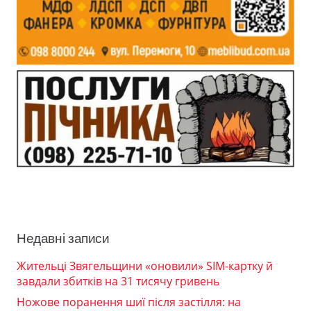
Недавні записи
Жительці Звягельщини «оновили» SIM-картку й
завдали збитків на 31 тисячу гривень
Ножове поранення шиї після застілля: на