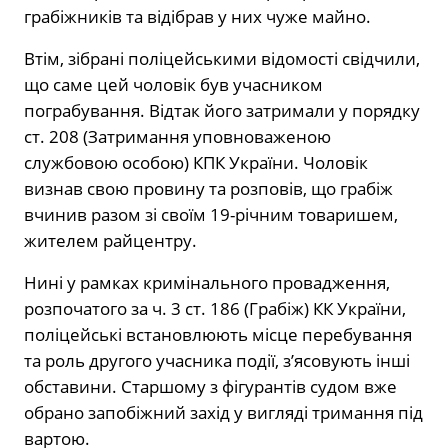
грабіжників та відібрав у них чуже майно.
Втім, зібрані поліцейськими відомості свідчили,
що саме цей чоловік був учасником
пограбування. Відтак його затримали у порядку
ст. 208 (Затримання уповноваженою
службовою особою) КПК України. Чоловік
визнав свою провину та розповів, що грабіж
вчинив разом зі своїм 19-річним товаришем,
жителем райцентру.
Нині у рамках кримінального провадження,
розпочатого за ч. 3 ст. 186 (Грабіж) КК України,
поліцейські встановлюють місце перебування
та роль другого учасника події, з’ясовують інші
обставини. Старшому з фігурантів судом вже
обрано запобіжний захід у вигляді тримання під
вартою.