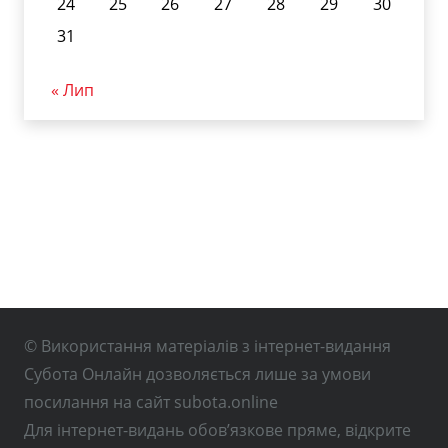
24
25
26
27
28
29
30
31
« Лип
© Використання матеріалів з інтернет-видання
Субота Онлайн дозволяється лише за умови
посилання на сайт subota.online
Для інтернет-видань обов’язкове пряме, відкрите