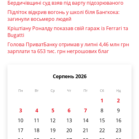
Бердичівщині суд взяв під варту підозрюваного
Підліток відкрив вогонь у школі біля Бангкока:
загинули восьмеро людей
Кріштіану Роналду показав свій гараж із Ferrari та
Bugatti
Голова ПриватБанку отримав у липні 4,46 млн грн
зарплати та 653 тис. грн негрошових благ
Серпень 2026
Пн
Вт
Ср
Чт
Пт
Сб
Нд
1
2
3
4
5
6
7
8
9
10
11
12
13
14
15
16
17
18
19
20
21
22
23