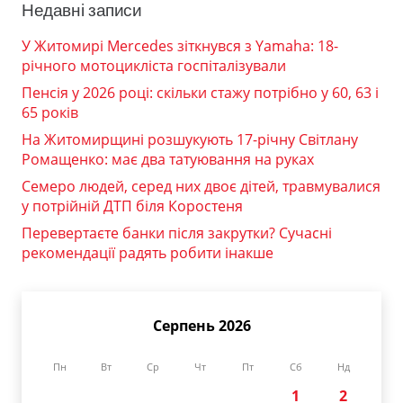
Недавні записи
У Житомирі Mercedes зіткнувся з Yamaha: 18-
річного мотоцикліста госпіталізували
Пенсія у 2026 році: скільки стажу потрібно у 60, 63 і
65 років
На Житомирщині розшукують 17-річну Світлану
Ромащенко: має два татуювання на руках
Семеро людей, серед них двоє дітей, травмувалися
у потрійній ДТП біля Коростеня
Перевертаєте банки після закрутки? Сучасні
рекомендації радять робити інакше
Серпень 2026
Пн
Вт
Ср
Чт
Пт
Сб
Нд
1
2