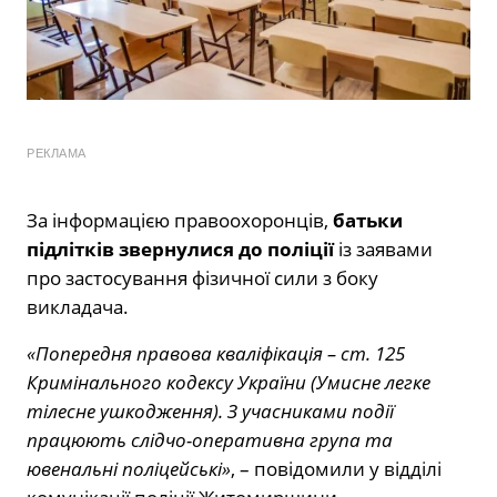
РЕКЛАМА
За інформацією правоохоронців,
батьки
підлітків звернулися до поліції
із заявами
про застосування фізичної сили з боку
викладача.
«Попередня правова кваліфікація – ст. 125
Кримінального кодексу України (Умисне легке
тілесне ушкодження). З учасниками події
працюють слідчо-оперативна група та
ювенальні поліцейські»
, – повідомили у відділі