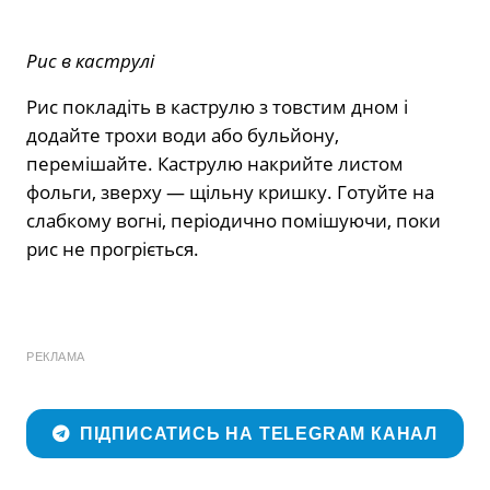
Рис в каструлі
Рис покладіть в каструлю з товстим дном і
додайте трохи води або бульйону,
перемішайте. Каструлю накрийте листом
фольги, зверху — щільну кришку. Готуйте на
слабкому вогні, періодично помішуючи, поки
рис не прогріється.
РЕКЛАМА
ПІДПИСАТИСЬ НА TELEGRAM КАНАЛ