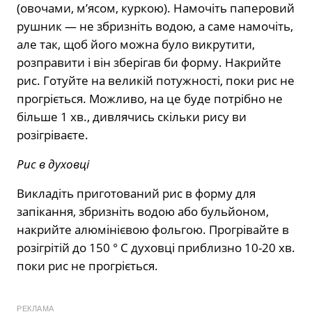
(овочами, м’ясом, куркою). Намочіть паперовий
рушник — не збризніть водою, а саме намочіть,
але так, щоб його можна було викрутити,
розправити і він зберігав би форму. Накрийте
рис. Готуйте на великій потужності, поки рис не
прогріється. Можливо, на це буде потрібно не
більше 1 хв., дивлячись скільки рису ви
розігріваєте.
Рис в духовці
Викладіть приготований рис в форму для
запікання, збризніть водою або бульйоном,
накрийте алюмінієвою фольгою. Прогрівайте в
розігрітій до 150 ° С духовці приблизно 10-20 хв.
поки рис не прогріється.
РЕКЛАМА