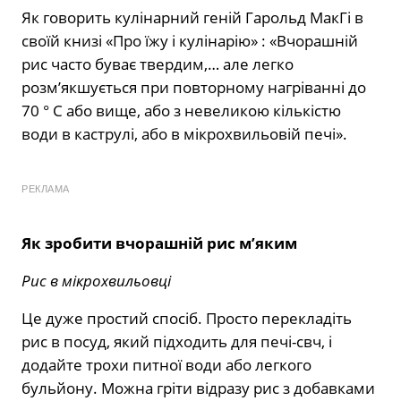
Як говорить кулінарний геній Гарольд МакГі в
своїй книзі «Про їжу і кулінарію» : «Вчорашній
рис часто буває твердим,… але легко
розм’якшується при повторному нагріванні до
70 ° С або вище, або з невеликою кількістю
води в каструлі, або в мікрохвильовій печі».
РЕКЛАМА
Як зробити вчорашній рис м’яким
Рис в мікрохвильовці
Це дуже простий спосіб. Просто перекладіть
рис в посуд, який підходить для печі-свч, і
додайте трохи питної води або легкого
бульйону. Можна гріти відразу рис з добавками