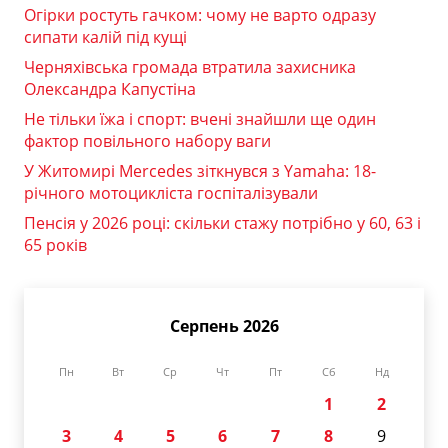
Огірки ростуть гачком: чому не варто одразу
сипати калій під кущі
Черняхівська громада втратила захисника
Олександра Капустіна
Не тільки їжа і спорт: вчені знайшли ще один
фактор повільного набору ваги
У Житомирі Mercedes зіткнувся з Yamaha: 18-
річного мотоцикліста госпіталізували
Пенсія у 2026 році: скільки стажу потрібно у 60, 63 і
65 років
Серпень 2026
Пн
Вт
Ср
Чт
Пт
Сб
Нд
1
2
3
4
5
6
7
8
9