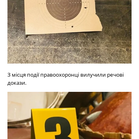
З місця події правоохоронці вилучили речові
докази.