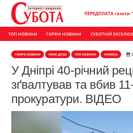
ПЕРЕДПЛАТА газети 
ТОП НОВИНИ
ГАРЯЧІ НОВИНИ
СУБОТНІЙ ЕКСКЛЮ
ГАРЯЧІ НОВИНИ
КРИК ДУШІ
ТОП НОВИНИ
УКРАЇНА
У Дніпрі 40-річний ре
зґвалтував та вбив 11-
прокуратури. ВІДЕО