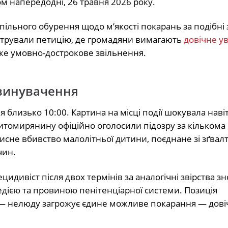
м напередодні, 26 травня 2026 року.
ільного обурення щодо м’якості покарань за подібні
єстрували петицію, де громадяни вимагають
довічне у
яке умовно-дострокове звільнення.
бвинувачення
 близько 10:00. Картина на місці події шокувала наві
итомирянину офіційно оголосили підозру за кількома
исне вбивство малолітньої дитини, поєднане зі зґвал
чин.
идивіст після двох термінів за аналогічні звірства зн
едією та провиною пенітенціарної системи. Позиція
 — нелюду загрожує єдине можливе покарання — дові