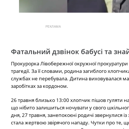
РЕКЛАМА
Фатальний дзвінок бабусі та зн
Прокурорка Лівобережної окружної прокуратури
трагедії. За її словами, родина загиблого хлопч
службах не перебувала. Дитина виховувалася м
заробітках за кордоном.
26 травня близько 13:00 хлопчик пішов гуляти н
що нібито залишиться ночувати у свого шкільног
дня, 27 травня, занепокоєні родичі звернулися із 
стала жертвою звірячого нападу. Чутки про те, щ