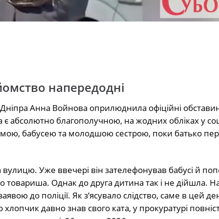
айомство напередодні
 Дніпра Анна Войнова оприлюднила офіційні обстави
ика є абсолютно благополучною, на жодних обліках у со
амою, бабусею та молодшою сестрою, поки батько пер
а вулицю. Уже ввечері він зателефонував бабусі й по
о товариша. Однак до друга дитина так і не дійшла. Н
заявою до поліції. Як з’ясувало слідство, саме в цей д
о хлопчик давно знав свого ката, у прокуратурі повніс