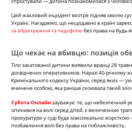
спростували — дитина познайомилася з чоловіко
Цей жахливий інцидент вкотре підняв хвилю сусп
Україні. Нагадаємо, що нещодавно в країні заре
за зґвалтування та педофілію
без права на будь-
Що чекає на вбивцю: позиція о
Тіло закатованої дитини виявили вранці 28 травня
досвідчених оперативників. Наразі 40-річному ж
Кримінального кодексу України, серед яких — ум
вчинене особою, яка раніше скоювала такий зло
Субота Онлайн
зауважує: те, що небезпечний рец
опинився на волі серед дітей, є величезною траг
прокуратури у суді буде максимально жорсткою
позбавлення волі без права на поблажливість.