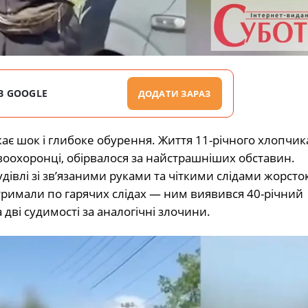
В GOOGLE
ДОДАТИ ЗАРАЗ
є шок і глибоке обурення. Життя 11-річного хлопчика
воохоронці, обірвалося за найстрашніших обставин.
івлі зі зв’язаними руками та чіткими слідами жорсто
тримали по гарячих слідах — ним виявився 40-річний
ві судимості за аналогічні злочини.