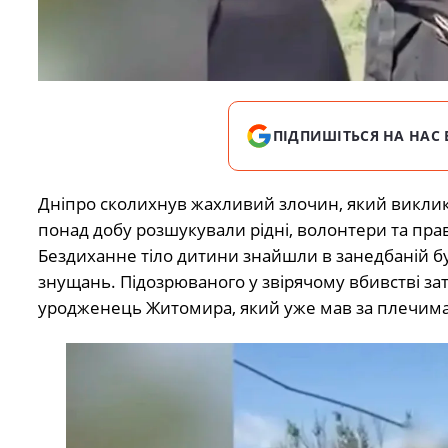
ПІДПИШІТЬСЯ НА НАС 
Дніпро сколихнув жахливий злочин, який виклика
понад добу розшукували рідні, волонтери та пра
Бездиханне тіло дитини знайшли в занедбаній буд
знущань. Підозрюваного у звірячому вбивстві за
уродженець Житомира, який уже мав за плечима д