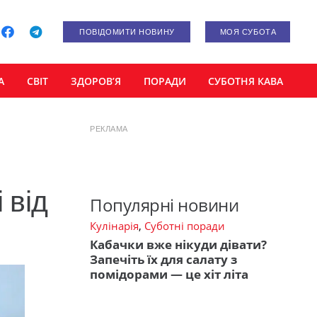
ПОВІДОМИТИ НОВИНУ
МОЯ СУБОТА
А
СВІТ
ЗДОРОВ’Я
ПОРАДИ
СУБОТНЯ КАВА
РЕКЛАМА
 від
Популярні новини
Кулінарія
,
Суботні поради
Кабачки вже нікуди дівати?
Запечіть їх для салату з
помідорами — це хіт літа