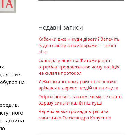
Недавні записи
Кабачки вже нікуди дівати? Запечіть
їх для салату з помідорами — це хіт
літа
Скандал у ліцеї на Житомирщині
ни
отримав продовження: чому поліція
не склала протокол
ціальних
У Житомирському районі легковик
ебував на
врізався в дерево: водійка загинула
Огірки ростуть гачком: чому не варто
одразу сипати калій під кущі
передив,
Черняхівська громада втратила
аступного
захисника Олександра Капустіна
ень дитина
тю