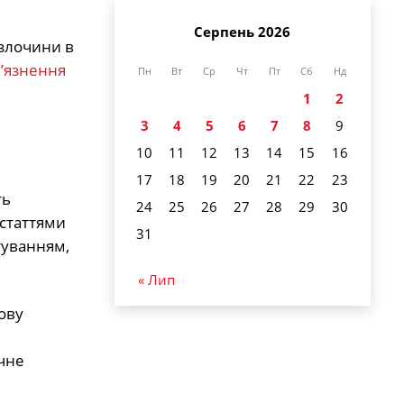
Серпень 2026
 злочини в
в’язнення
Пн
Вт
Ср
Чт
Пт
Сб
Нд
1
2
3
4
5
6
7
8
9
10
11
12
13
14
15
16
17
18
19
20
21
22
23
ть
24
25
26
27
28
29
30
 статтями
31
туванням,
« Лип
ову
чне