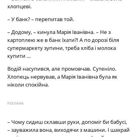
хлопцеві.
– У банк? – перепитав той.
– Додому, – кинула Марія Іванівна. – Не з
картоплею же в банк їхати?! А по дорозі біля
супермаркету зупини, треба хліба і молока
купити …
Водій насупився, але промовчав. Сутеніло.
Хлопець нервував, а Марія Іванівна була як
ніколи спокійна.
РЕКЛАМА
– Чому сидиш склавши руки, допоміг би бабусі,
– зауважила вона, виходячи з машини. І шахрай