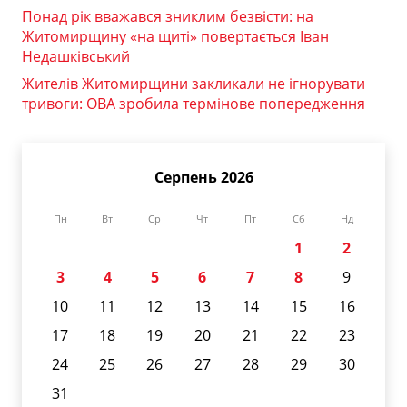
Понад рік вважався зниклим безвісти: на
Житомирщину «на щиті» повертається Іван
Недашківський
Жителів Житомирщини закликали не ігнорувати
тривоги: ОВА зробила термінове попередження
Серпень 2026
Пн
Вт
Ср
Чт
Пт
Сб
Нд
1
2
3
4
5
6
7
8
9
10
11
12
13
14
15
16
17
18
19
20
21
22
23
24
25
26
27
28
29
30
31