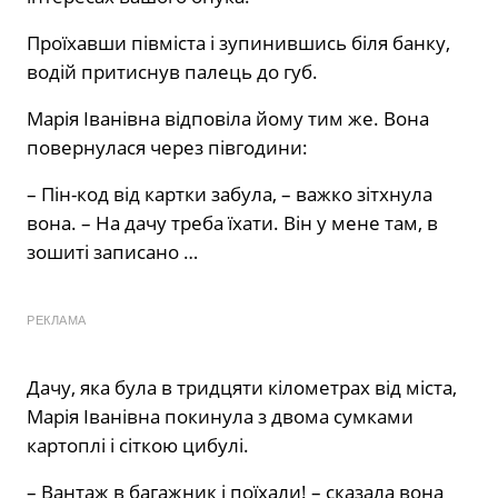
Проїхавши півміста і зупинившись біля банку,
водій притиснув палець до губ.
Марія Іванівна відповіла йому тим же. Вона
повернулася через півгодини:
– Пін-код від картки забула, – важко зітхнула
вона. – На дачу треба їхати. Він у мене там, в
зошиті записано …
РЕКЛАМА
Дачу, яка була в тридцяти кілометрах від міста,
Марія Іванівна покинула з двома сумками
картоплі і сіткою цибулі.
– Вантаж в багажник і поїхали! – сказала вона