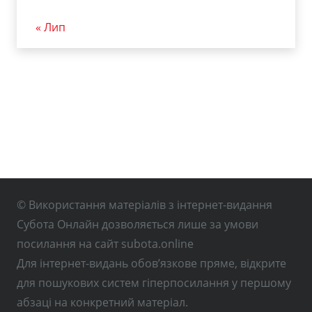
« Лип
© Використання матеріалів з інтернет-видання
Субота Онлайн дозволяється лише за умови
посилання на сайт subota.online
Для інтернет-видань обов’язкове пряме, відкрите
для пошукових систем гіперпосилання у першому
абзаці на конкретний матеріал.