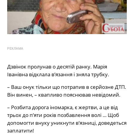
РЕКЛАМА
Дзвінок пролунав о десятій ранку. Марія
Іванівна відклала в’язання і зняла трубку.
– Ваш онук тільки що потрапив в серйозне ДТП.
Він винен, – квапливо пояснював невідомий.
– Розбита дорога іномарка, є жертви, а це від
трьох до п’яти років позбавлення волі … Щоб
допомогти внуку уникнути в’язниці, доведеться
заплатити!