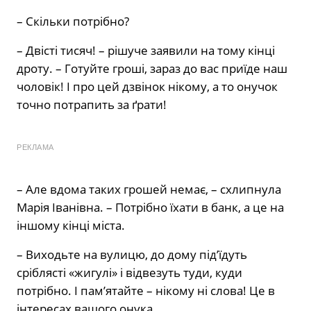
– Скільки потрібно?
– Двісті тисяч! – рішуче заявили на тому кінці
дроту. – Готуйте гроші, зараз до вас приїде наш
чоловік! І про цей дзвінок нікому, а то онучок
точно потрапить за ґрати!
РЕКЛАМА
– Але вдома таких грошей немає, – схлипнула
Марія Іванівна. – Потрібно їхати в банк, а це на
іншому кінці міста.
– Виходьте на вулицю, до дому під’їдуть
сріблясті «жигулі» і відвезуть туди, куди
потрібно. І пам’ятайте – нікому ні слова! Це в
інтересах вашого онука.