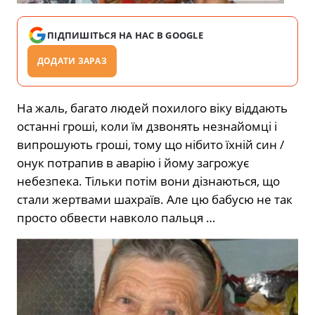
ПІДПИШІТЬСЯ НА НАС В GOOGLE
ДОДАТИ ЗАРАЗ
На жаль, багато людей похилого віку віддають
останні гроші, коли їм дзвонять незнайомці і
випрошують гроші, тому що нібито їхній син /
онук потрапив в аварію і йому загрожує
небезпека. Тільки потім вони дізнаються, що
стали жертвами шахраїв. Але цю бабусю не так
просто обвести навколо пальця …