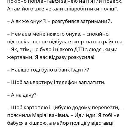
покірно поплентався за нею на п’ятий поверх.
А там його вже чекали співробітники поліції.
– А як же онук ?! – розгубився затриманий.
– Немає в мене ніякого онука, – спокійно
відповіла, що не відбулася жертва шахрайства.
– Як, втім, не було і ніякого ДТП з людськими
жертвами. Я вас відразу розкусила!
– Навіщо тоді було в банк їздити?
– Щоб за квартиру і телефон заплатити.
– А на дачу?
– Щоб картоплю і цибулю додому перевезти, –
пояснила Марія Іванівна. – Йди йди! Я тобі не
бабуся з кішкою, а майор поліції у відставці!