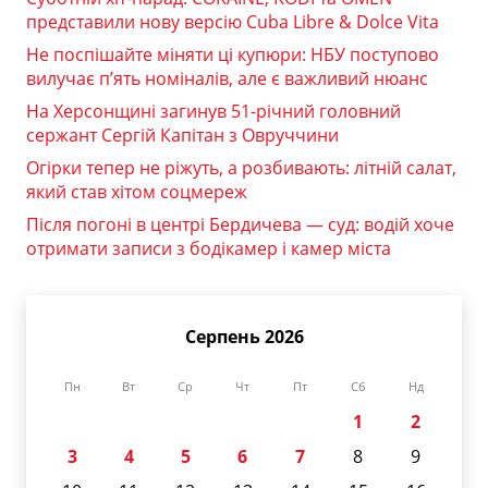
представили нову версію Cuba Libre & Dolce Vita
Не поспішайте міняти ці купюри: НБУ поступово
вилучає п’ять номіналів, але є важливий нюанс
На Херсонщині загинув 51-річний головний
сержант Сергій Капітан з Овруччини
Огірки тепер не ріжуть, а розбивають: літній салат,
який став хітом соцмереж
Після погоні в центрі Бердичева — суд: водій хоче
отримати записи з бодікамер і камер міста
Серпень 2026
Пн
Вт
Ср
Чт
Пт
Сб
Нд
1
2
3
4
5
6
7
8
9