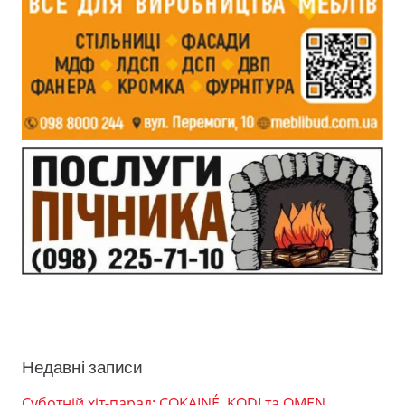
Недавні записи
Суботній хіт-парад: COKAINÉ, KODI та OMEN