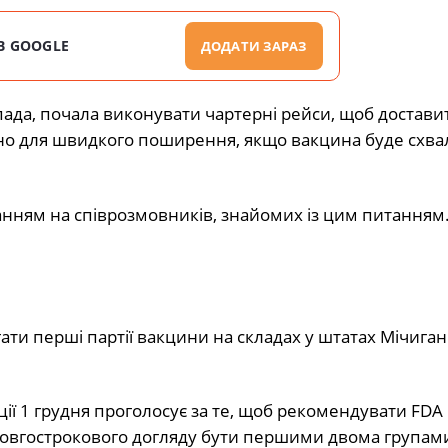
В GOOGLE
ДОДАТИ ЗАРАЗ
топада, почала виконувати чартерні рейси, щоб достави
ідно для швидкого поширення, якщо вакцина буде схв
нням на співрозмовників, знайомих із цим питанням
ати перші партії вакцини на складах у штатах Мічиган 
ії 1 грудня проголосує за те, щоб рекомендувати FDA
овгострокового догляду бути першими двома групами,