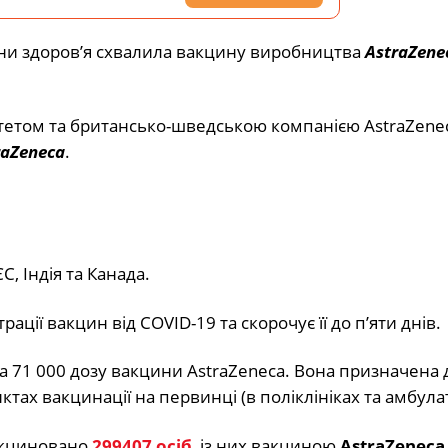
рони здоров’я схвалила вакцину виробництва
AstraZene
етом та британсько-шведською компанією AstraZenec
raZeneca
.
С, Індія та Канада.
ації вакцин від COVID-19 та скорочує її до п’яти днів.
 71 000 дозу вакцини AstraZeneca. Вона призначена 
ктах вакцинації на первинці (в поліклініках та амбулат
вакциновано
299407 осіб
, із них вакциною
AstraZeneca