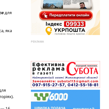
ca
для
a, яка
РЕКЛАМА
для
оріях).
— 16