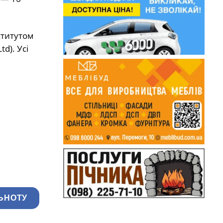
ститутом
d). Усі
ЬНОТУ