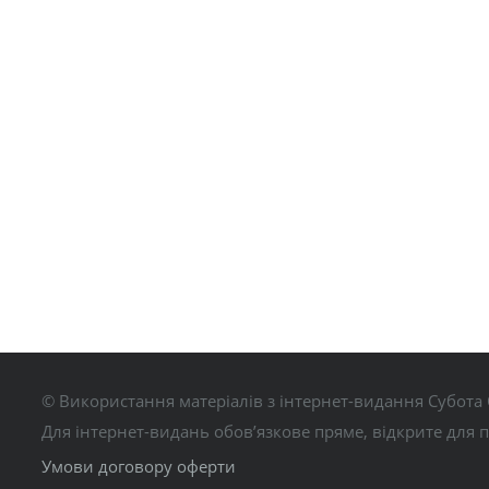
© Використання матеріалів з інтернет-видання Субота 
Для інтернет-видань обов’язкове пряме, відкрите для 
Умови договору оферти