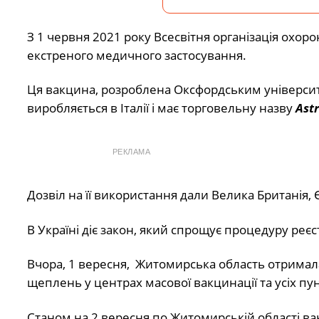
З 1 червня 2021 року Всесвітня організація охо
екстреного медичного застосування.
Ця вакцина, розроблена Оксфордським університ
виробляється в Італії і має торговельну назву
Ast
РЕКЛАМА
Дозвіл на її використання дали Велика Британія, Є
В Україні діє закон, який спрощує процедуру реєстр
Вчора, 1 вересня, Житомирська область отримала
щеплень у центрах масової вакцинації та усіх пун
Станом на 2 вересня по Житомирській області 