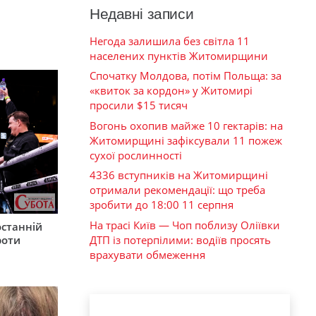
Недавні записи
Негода залишила без світла 11
населених пунктів Житомирщини
Спочатку Молдова, потім Польща: за
«квиток за кордон» у Житомирі
просили $15 тисяч
Вогонь охопив майже 10 гектарів: на
Житомирщині зафіксували 11 пожеж
сухої рослинності
4336 вступників на Житомирщині
отримали рекомендації: що треба
зробити до 18:00 11 серпня
На трасі Київ — Чоп поблизу Оліївки
останній
ДТП із потерпілими: водіїв просять
роти
врахувати обмеження