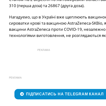
310 (перша доза) та 26867 (друга доза).
Нагадуємо, що в Україні вже щеплюють вакциною 
сироватки крові та вакциною AstraZeneca-SKBio, як
вакцини AstraZeneca проти COVID-19, незалежно 
технологіями виготовлення, не розглядаються як
РЕКЛАМА
РЕКЛАМА
ПІДПИСАТИСЬ НА TELEGRAM КАНАЛ