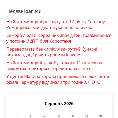
Недавні записи
На Житомирщині розшукують 17-річну Світлану
Ромащенко: має два татуювання на руках
Семеро людей, серед них двоє дітей, травмувалися
у потрійній ДТП біля Коростеня
Перевертаєте банки після закрутки? Сучасні
рекомендації радять робити інакше
На Житомирщині за добу сталося 11 пожеж на
відкритих територіях: горіли трава і сміття
У центрі Малина корова провалилася в люк: бетон
різали, арматуру відгинали три години. ФОТО
Серпень 2026
Пн
Вт
Ср
Чт
Пт
Сб
Нд