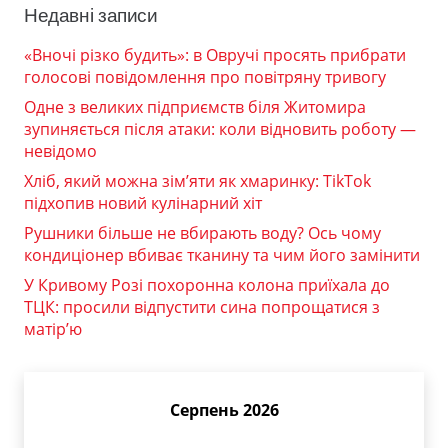
Недавні записи
«Вночі різко будить»: в Овручі просять прибрати
голосові повідомлення про повітряну тривогу
Одне з великих підприємств біля Житомира
зупиняється після атаки: коли відновить роботу —
невідомо
Хліб, який можна зім’яти як хмаринку: TikTok
підхопив новий кулінарний хіт
Рушники більше не вбирають воду? Ось чому
кондиціонер вбиває тканину та чим його замінити
У Кривому Розі похоронна колона приїхала до
ТЦК: просили відпустити сина попрощатися з
матір’ю
Серпень 2026