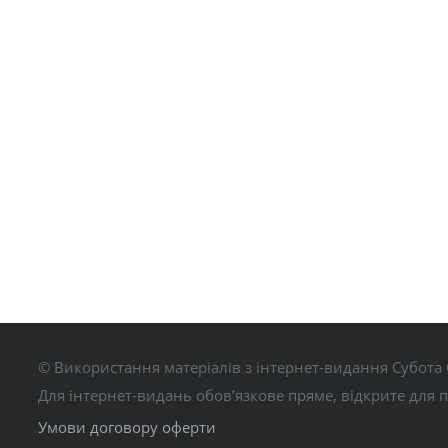
© Використання матеріалів з інтернет-видання Субота 
Для інтернет-видань обов’язкове пряме, відкрите для 
Умови договору оферти