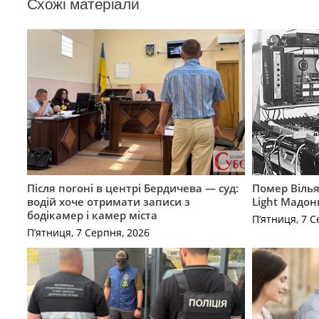
Схожі матеріали
Після погоні в центрі Бердичева — суд:
Помер Вілья
водій хоче отримати записи з
Light Мадон
бодікамер і камер міста
П’ятниця, 7 С
П’ятниця, 7 Серпня, 2026