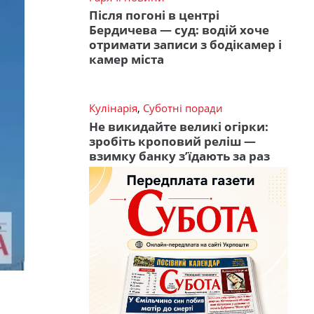
Після погоні в центрі
Бердичева — суд: водій хоче
отримати записи з бодікамер і
камер міста
Кулінарія
,
Суботні поради
Не викидайте великі огірки:
зробіть кроповий реліш —
взимку банку з’їдають за раз