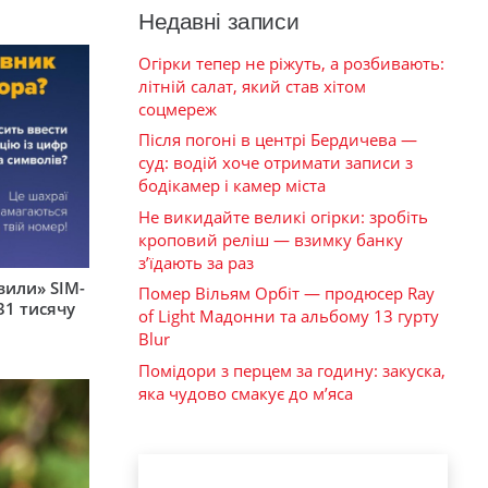
Недавні записи
Огірки тепер не ріжуть, а розбивають:
літній салат, який став хітом
соцмереж
Після погоні в центрі Бердичева —
суд: водій хоче отримати записи з
бодікамер і камер міста
Не викидайте великі огірки: зробіть
кроповий реліш — взимку банку
з’їдають за раз
вили» SIM-
Помер Вільям Орбіт — продюсер Ray
31 тисячу
of Light Мадонни та альбому 13 гурту
Blur
Помідори з перцем за годину: закуска,
яка чудово смакує до м’яса