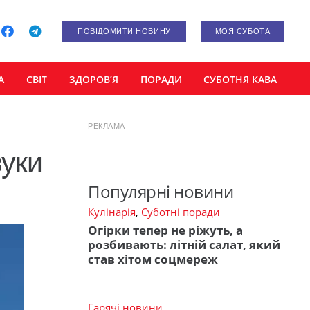
ПОВІДОМИТИ НОВИНУ
МОЯ СУБОТА
А
СВІТ
ЗДОРОВ’Я
ПОРАДИ
СУБОТНЯ КАВА
РЕКЛАМА
вуки
Популярні новини
Кулінарія
,
Суботні поради
Огірки тепер не ріжуть, а
розбивають: літній салат, який
став хітом соцмереж
Гарячі новини