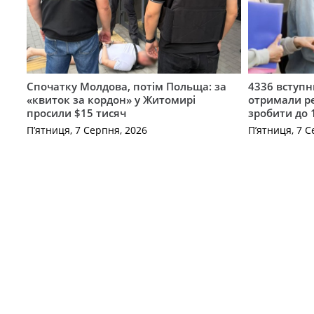
Спочатку Молдова, потім Польща: за
4336 вступ
«квиток за кордон» у Житомирі
отримали ре
просили $15 тисяч
зробити до 
П’ятниця, 7 Серпня, 2026
П’ятниця, 7 С