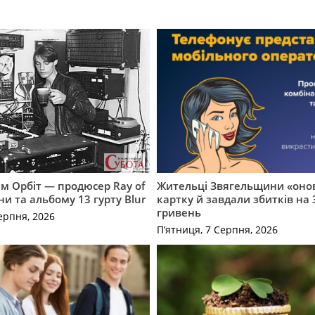
м Орбіт — продюсер Ray of
Жительці Звягельщини «оно
ни та альбому 13 гурту Blur
картку й завдали збитків на 
гривень
ерпня, 2026
П’ятниця, 7 Серпня, 2026