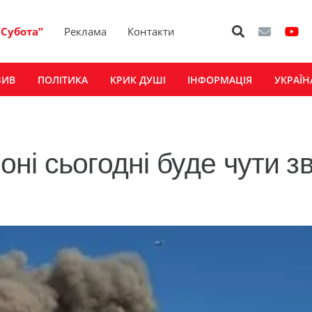
“Субота”
Реклама
Контакти
ЗИВ
ПОЛІТИКА
КРИК ДУШІ
ІНФОРМАЦІЯ
УКРАЇН
ні сьогодні буде чути з