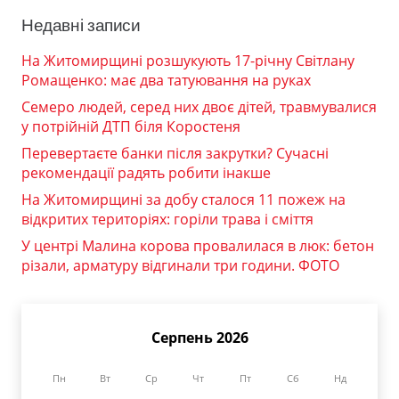
Недавні записи
На Житомирщині розшукують 17-річну Світлану
Ромащенко: має два татуювання на руках
Семеро людей, серед них двоє дітей, травмувалися
у потрійній ДТП біля Коростеня
Перевертаєте банки після закрутки? Сучасні
рекомендації радять робити інакше
На Житомирщині за добу сталося 11 пожеж на
відкритих територіях: горіли трава і сміття
У центрі Малина корова провалилася в люк: бетон
різали, арматуру відгинали три години. ФОТО
Серпень 2026
Пн
Вт
Ср
Чт
Пт
Сб
Нд