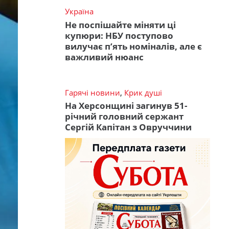
Україна
Не поспішайте міняти ці
купюри: НБУ поступово
вилучає п’ять номіналів, але є
важливий нюанс
Гарячі новини
,
Крик душі
На Херсонщині загинув 51-
річний головний сержант
Сергій Капітан з Овруччини