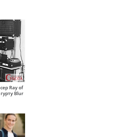
сер Ray of
гурту Blur