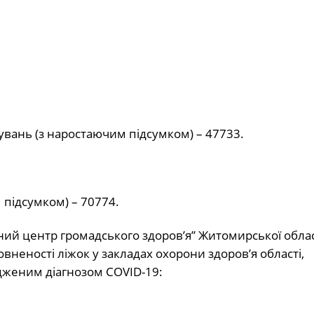
вань (з наростаючим підсумком) – 47733.
 підсумком) – 70774.
ий центр громадського здоров’я” Житомирської облас
неності ліжок у закладах охорони здоров’я області,
ердженим діагнозом COVID-19: