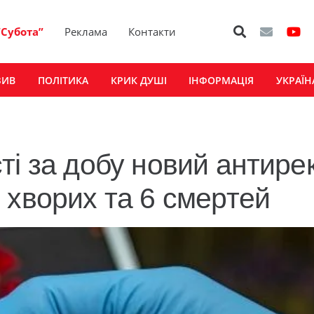
“Субота”
Реклама
Контакти
ЗИВ
ПОЛІТИКА
КРИК ДУШІ
ІНФОРМАЦІЯ
УКРАЇН
ті за добу новий антире
 хворих та 6 смертей