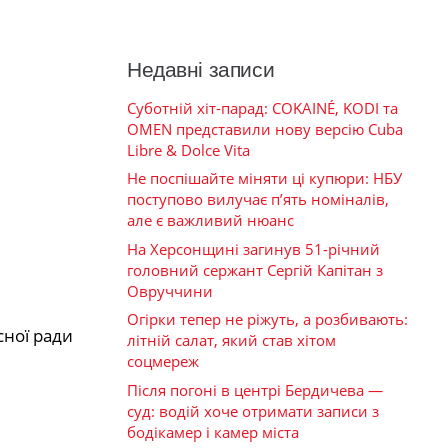
Недавні записи
Суботній хіт-парад: COKAINÉ, KODI та
OMEN представили нову версію Cuba
Libre & Dolce Vita
Не поспішайте міняти ці купюри: НБУ
поступово вилучає п’ять номіналів,
але є важливий нюанс
На Херсонщині загинув 51-річний
головний сержант Сергій Капітан з
Овруччини
Огірки тепер не ріжуть, а розбивають:
ної ради
літній салат, який став хітом
соцмереж
Після погоні в центрі Бердичева —
суд: водій хоче отримати записи з
бодікамер і камер міста