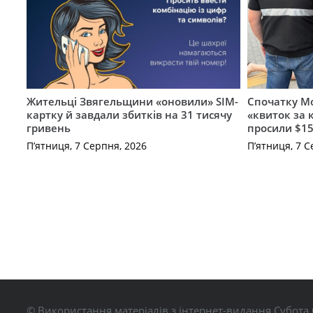
Жительці Звягельщини «оновили» SIM-
Спочатку Мо
картку й завдали збитків на 31 тисячу
«квиток за 
гривень
просили $15
П’ятниця, 7 Серпня, 2026
П’ятниця, 7 С
© Використання матеріалів з інтернет-видання Субота 