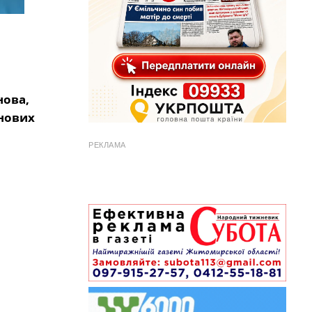
нова,
 нових
РЕКЛАМА