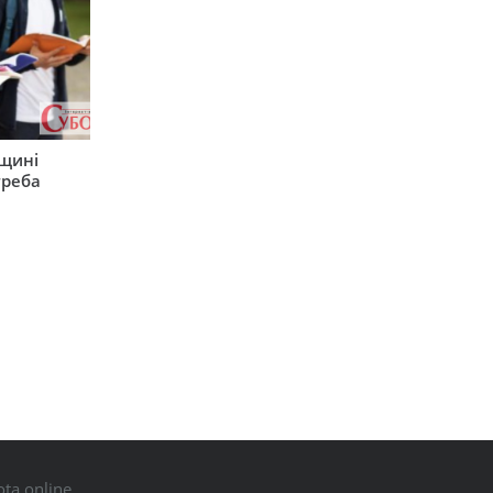
рщині
треба
ta.online