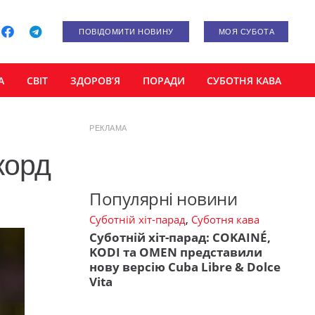
ПОВІДОМИТИ НОВИНУ
МОЯ СУБОТА
А
СВІТ
ЗДОРОВ’Я
ПОРАДИ
СУБОТНЯ КАВА
РЕКЛАМА
корд
Популярні новини
Суботній хіт-парад
,
Суботня кава
Суботній хіт-парад: COKAINÉ,
KODI та OMEN представили
нову версію Cuba Libre & Dolce
Vita