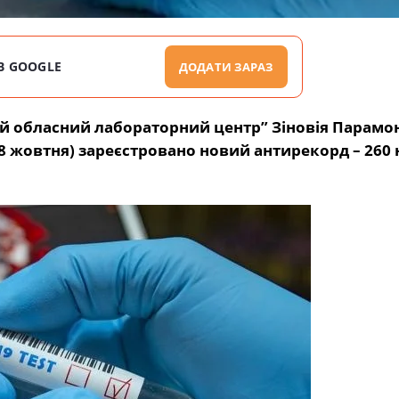
В GOOGLE
ДОДАТИ ЗАРАЗ
 обласний лабораторний центр” Зіновія Парамо
 08 жовтня) зареєстровано новий антирекорд – 260