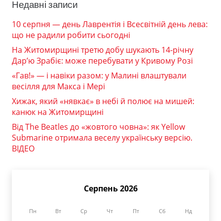
Недавні записи
10 серпня — день Лаврентія і Всесвітній день лева:
що не радили робити сьогодні
На Житомирщині третю добу шукають 14-річну
Дар’ю Зрабіє: може перебувати у Кривому Розі
«Гав!» — і навіки разом: у Малині влаштували
весілля для Макса і Мері
Хижак, який «нявкає» в небі й полює на мишей:
канюк на Житомирщині
Від The Beatles до «жовтого човна»: як Yellow
Submarine отримала веселу українську версію.
ВІДЕО
Серпень 2026
Пн
Вт
Ср
Чт
Пт
Сб
Нд