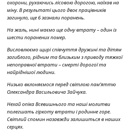
охорони, рухаючись лісовою дорогою, наїхав на
міну. В результаті цього двоє працівників
загинуло, ще 6 зазнали поранень.
На жаль, нині маємо ще одну втрату – один із
шести поранених помер.
Висловлюємо щирі співчуття дружині та дітям
загиблого, рідним та близьким з приводу тяжкої
непоправної втрати – смерті дорогої та
найріднішої людини.
Низько вклоняємося перед світлою пам’яттю
Олександра Васильовича Зайчука.
Нехай опіка Всевишнього та наші молитви
полегшать гіркоту втрати і родинне горе.
Світлий спомин назавжди залишиться в наших
серцях.