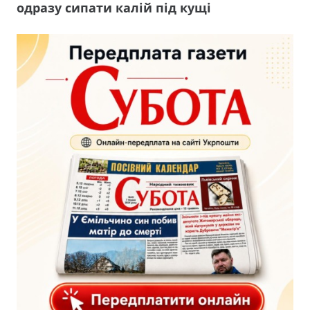
одразу сипати калій під кущі