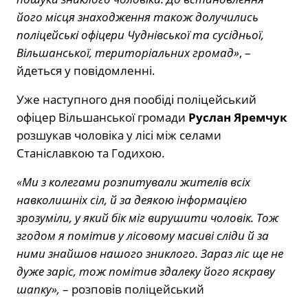
його місця знаходження також долучились
поліцейські офіцери Чуднівської та сусідньої,
Вільшанської, територіальних громад»
, –
йдеться у повідомленні.
Уже наступного дня пообіді поліцейський
офіцер Вільшанської громади
Руслан Яремчук
розшукав чоловіка у лісі між селами
Станіславкою та Годихою.
«Ми з колегами розпитували жителів всіх
навколишніх сіл, й за деякою інформацією
зрозуміли, у який бік міг вирушити чоловік. Тож
згодом я помітив у лісовому масиві сліди й за
ними знайшов нашого зниклого. Зараз ліс ще не
дуже заріс, тож помітив здалеку його яскраву
шапку»,
– розповів поліцейський