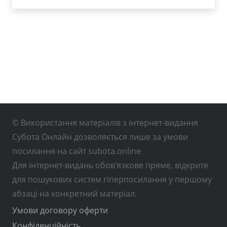
© Використання матеріалів з інтернет-видання
Субота Онлайн дозволяється лише за умови
посилання на сайт subota.online
Для інтернет-видань обов’язкове пряме, відкрите
для пошукових систем гіперпосилання у першому
абзаці на конкретний матеріал.
Умови договору оферти
Конфіденційність