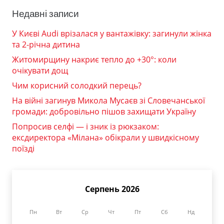
Недавні записи
У Києві Audi врізалася у вантажівку: загинули жінка
та 2-річна дитина
Житомирщину накриє тепло до +30°: коли
очікувати дощ
Чим корисний солодкий перець?
На війні загинув Микола Мусаєв зі Словечанської
громади: добровільно пішов захищати Україну
Попросив селфі — і зник із рюкзаком:
ексдиректора «Мілана» обікрали у швидкісному
поїзді
Серпень 2026
Пн
Вт
Ср
Чт
Пт
Сб
Нд