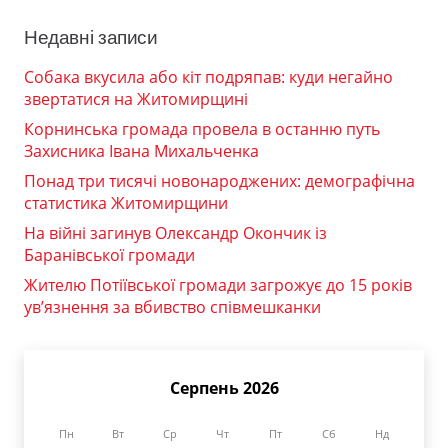
Недавні записи
Собака вкусила або кіт подряпав: куди негайно
звертатися на Житомирщині
Корнинська громада провела в останню путь
Захисника Івана Михальченка
Понад три тисячі новонароджених: демографічна
статистика Житомирщини
На війні загинув Олександр Окончик із
Баранівської громади
Жителю Потіївської громади загрожує до 15 років
ув’язнення за вбивство співмешканки
Серпень 2026
Пн
Вт
Ср
Чт
Пт
Сб
Нд