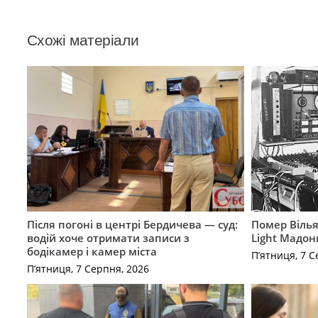
Схожі матеріали
Після погоні в центрі Бердичева — суд:
Помер Вілья
водій хоче отримати записи з
Light Мадон
бодікамер і камер міста
П’ятниця, 7 С
П’ятниця, 7 Серпня, 2026