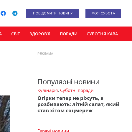
ПОВІДОМИТИ НОВИНУ
МОЯ СУБОТА
А
СВІТ
ЗДОРОВ’Я
ПОРАДИ
СУБОТНЯ КАВА
РЕКЛАМА
Популярні новини
Кулінарія
,
Суботні поради
Огірки тепер не ріжуть, а
розбивають: літній салат, який
став хітом соцмереж
Гарячі новини