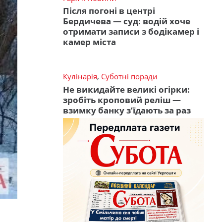
Після погоні в центрі
Бердичева — суд: водій хоче
отримати записи з бодікамер і
камер міста
Кулінарія
,
Суботні поради
Не викидайте великі огірки:
зробіть кроповий реліш —
взимку банку з’їдають за раз