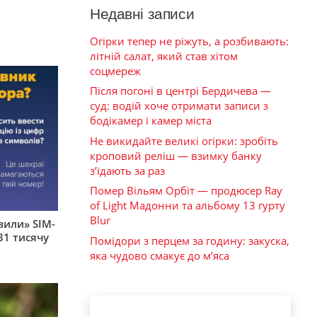
Недавні записи
Огірки тепер не ріжуть, а розбивають:
літній салат, який став хітом
соцмереж
Після погоні в центрі Бердичева —
суд: водій хоче отримати записи з
бодікамер і камер міста
Не викидайте великі огірки: зробіть
кроповий реліш — взимку банку
з’їдають за раз
Помер Вільям Орбіт — продюсер Ray
of Light Мадонни та альбому 13 гурту
Blur
вили» SIM-
31 тисячу
Помідори з перцем за годину: закуска,
яка чудово смакує до м’яса