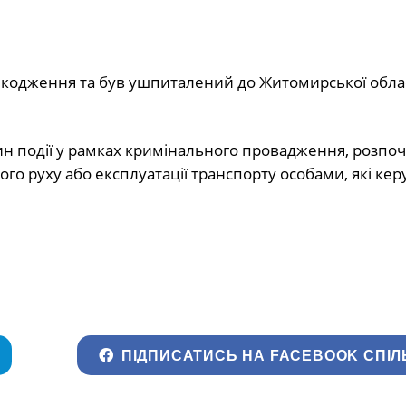
 ушкодження та був ушпиталений до Житомирської обла
ин події у рамках кримінального провадження, розпоч
го руху або експлуатації транспорту особами, які ке
ПІДПИСАТИСЬ НА FACEBOOK СПІЛ