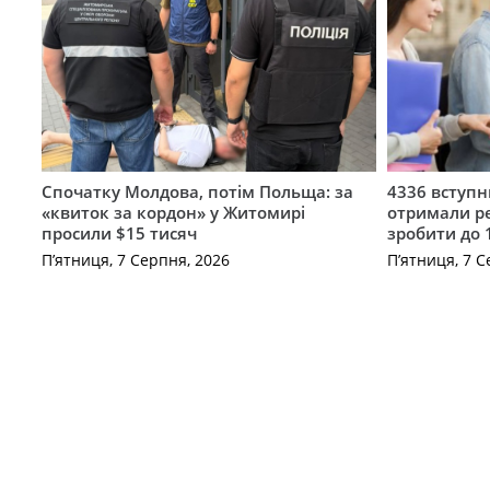
Спочатку Молдова, потім Польща: за
4336 вступ
«квиток за кордон» у Житомирі
отримали ре
просили $15 тисяч
зробити до 
П’ятниця, 7 Серпня, 2026
П’ятниця, 7 С