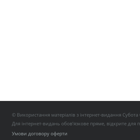
© Використання матеріалів з інтернет-видання Субота 
Для інтернет-видань обов’язкове пряме, відкрите для 
Умови договору оферти