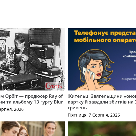
м Орбіт — продюсер Ray of
Жительці Звягельщини «оно
ни та альбому 13 гурту Blur
картку й завдали збитків на 
гривень
ерпня, 2026
П’ятниця, 7 Серпня, 2026