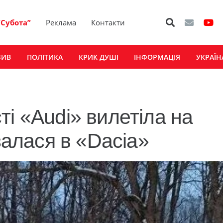
“Субота”
Реклама
Контакти
ЗИВ
ПОЛІТИКА
КРИК ДУШІ
ІНФОРМАЦІЯ
УКРАЇН
і «Audi» вилетіла на
ізалася в «Dacia»