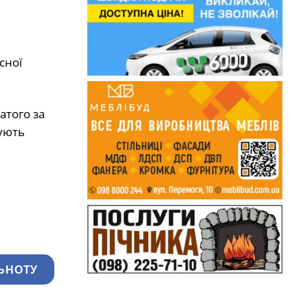
сної
атого за
рують
ЬНОТУ