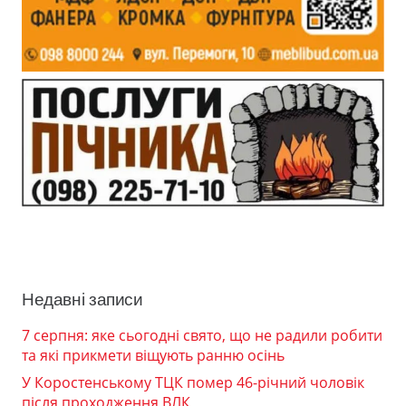
Недавні записи
7 серпня: яке сьогодні свято, що не радили робити
та які прикмети віщують ранню осінь
У Коростенському ТЦК помер 46-річний чоловік
після проходження ВЛК