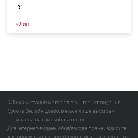
31
« Лип
© Використання матеріалів з інтернет-видання
Субота Онлайн дозволяється лише за умови
посилання на сайт subota.online
Для інтернет-видань обов’язкове пряме, відкрите
для пошукових систем гіперпосилання у першому