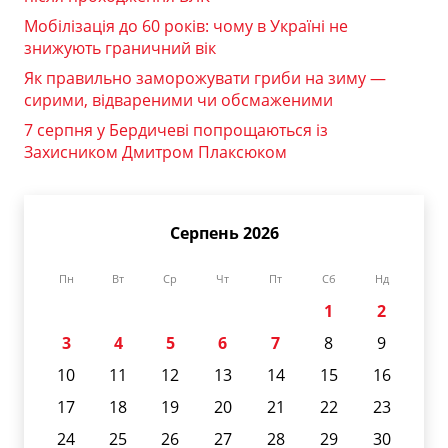
Мобілізація до 60 років: чому в Україні не
знижують граничний вік
Як правильно заморожувати гриби на зиму —
сирими, відвареними чи обсмаженими
7 серпня у Бердичеві попрощаються із
Захисником Дмитром Плаксюком
Серпень 2026
Пн
Вт
Ср
Чт
Пт
Сб
Нд
1
2
3
4
5
6
7
8
9
10
11
12
13
14
15
16
17
18
19
20
21
22
23
24
25
26
27
28
29
30