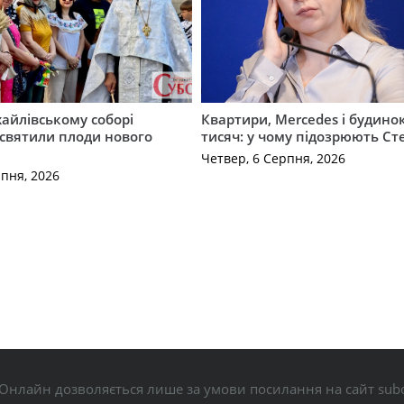
айлівському соборі
Квартири, Mercedes і будинок
святили плоди нового
тисяч: у чому підозрюють С
Четвер, 6 Серпня, 2026
рпня, 2026
Онлайн дозволяється лише за умови посилання на сайт subo