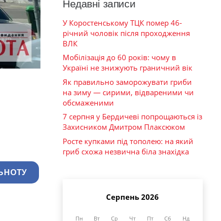
Недавні записи
У Коростенському ТЦК помер 46-
річний чоловік після проходження
ВЛК
Мобілізація до 60 років: чому в
Україні не знижують граничний вік
Як правильно заморожувати гриби
на зиму — сирими, відвареними чи
обсмаженими
7 серпня у Бердичеві попрощаються із
Захисником Дмитром Плаксюком
Росте купками під тополею: на який
гриб схожа незвична біла знахідка
ЬНОТУ
Серпень 2026
Пн
Вт
Ср
Чт
Пт
Сб
Нд