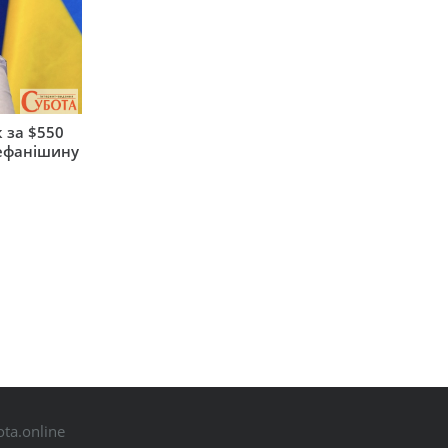
 за $550
тефанішину
ta.online