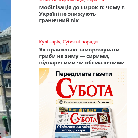
Мобілізація до 60 років: чому в
Україні не знижують
граничний вік
Кулінарія
,
Суботні поради
Як правильно заморожувати
гриби на зиму — сирими,
відвареними чи обсмаженими