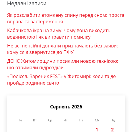
Недавні записи
Як розслабити втомлену спину перед сном: проста
вправа та застереження
Кабачкова ікра на зиму: чому вона виходить
водянистою і як виправити помилку
Не всі пенсійні доплати призначають без заяви:
кому слід звернутися до ПФУ
ДСНС Житомирщини посилили новою технікою:
що отримали підрозділи
«Полісся. Вареник FEST» у Житомирі: коли та де
пройде родинне свято
Серпень 2026
Пн
Вт
Ср
Чт
Пт
Сб
Нд
1
2