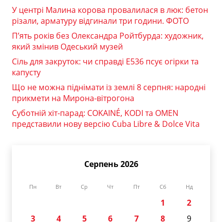
У центрі Малина корова провалилася в люк: бетон
різали, арматуру відгинали три години. ФОТО
П’ять років без Олександра Ройтбурда: художник,
який змінив Одеський музей
Сіль для закруток: чи справді Е536 псує огірки та
капусту
Що не можна піднімати із землі 8 серпня: народні
прикмети на Мирона-вітрогона
Суботній хіт-парад: COKAINÉ, KODI та OMEN
представили нову версію Cuba Libre & Dolce Vita
Серпень 2026
Пн
Вт
Ср
Чт
Пт
Сб
Нд
1
2
3
4
5
6
7
8
9