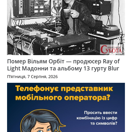
Помер Вільям Орбіт — продюсер Ray of
Light Мадонни та альбому 13 гурту Blur
П’ятниця, 7 Серпня, 2026