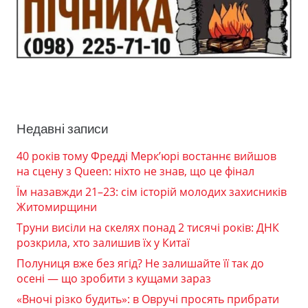
Недавні записи
40 років тому Фредді Мерк’юрі востаннє вийшов
на сцену з Queen: ніхто не знав, що це фінал
Їм назавжди 21–23: сім історій молодих захисників
Житомирщини
Труни висіли на скелях понад 2 тисячі років: ДНК
розкрила, хто залишив їх у Китаї
Полуниця вже без ягід? Не залишайте її так до
осені — що зробити з кущами зараз
«Вночі різко будить»: в Овручі просять прибрати