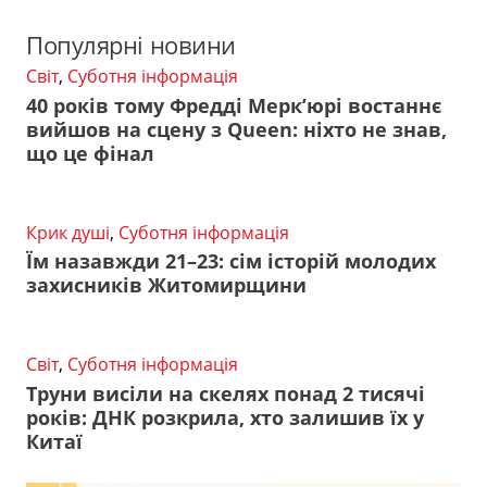
Популярні новини
Світ
,
Суботня інформація
40 років тому Фредді Мерк’юрі востаннє
вийшов на сцену з Queen: ніхто не знав,
що це фінал
Крик душі
,
Суботня інформація
Їм назавжди 21–23: сім історій молодих
захисників Житомирщини
Світ
,
Суботня інформація
Труни висіли на скелях понад 2 тисячі
років: ДНК розкрила, хто залишив їх у
Китаї