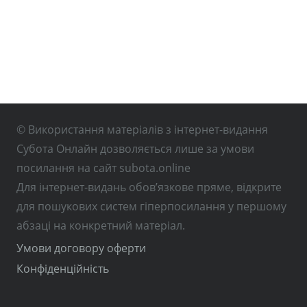
© Використання матеріалів з інтернет-видання
Субота Онлайн дозволяється лише за умови
посилання на сайт subota.online
Для інтернет-видань обов’язкове пряме, відкрите
для пошукових систем гіперпосилання у першому
абзаці на конкретний матеріал.
Умови договору оферти
Конфіденційність