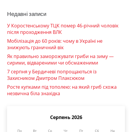
Недавні записи
У Коростенському ТЦК помер 46-річний чоловік
після проходження ВЛК
Мобілізація до 60 років: чому в Україні не
знижують граничний вік
Як правильно заморожувати гриби на зиму —
сирими, відвареними чи обсмаженими
7 серпня у Бердичеві попрощаються із
Захисником Дмитром Плаксюком
Росте купками під тополею: на який гриб схожа
незвична біла знахідка
Серпень 2026
Пн
Вт
Ср
Чт
Пт
Сб
Нд