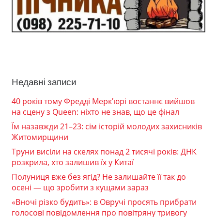
Недавні записи
40 років тому Фредді Мерк’юрі востаннє вийшов
на сцену з Queen: ніхто не знав, що це фінал
Їм назавжди 21–23: сім історій молодих захисників
Житомирщини
Труни висіли на скелях понад 2 тисячі років: ДНК
розкрила, хто залишив їх у Китаї
Полуниця вже без ягід? Не залишайте її так до
осені — що зробити з кущами зараз
«Вночі різко будить»: в Овручі просять прибрати
голосові повідомлення про повітряну тривогу