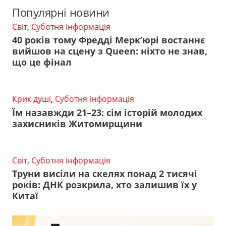
Популярні новини
Світ
,
Суботня інформація
40 років тому Фредді Мерк’юрі востаннє
вийшов на сцену з Queen: ніхто не знав,
що це фінал
Крик душі
,
Суботня інформація
Їм назавжди 21–23: сім історій молодих
захисників Житомирщини
Світ
,
Суботня інформація
Труни висіли на скелях понад 2 тисячі
років: ДНК розкрила, хто залишив їх у
Китаї