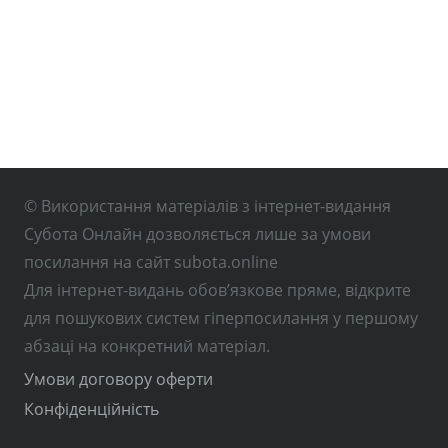
© Використання матеріалів з інтернет-видання
Субота Онлайн дозволяється лише за умови
посилання на сайт subota.online
Для інтернет-видань обов’язкове пряме, відкрите
для пошукових систем гіперпосилання у першому
абзаці на конкретний матеріал.
Умови договору оферти
Конфіденційність