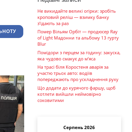
Не викидайте великі огірки: зробіть
кроповий реліш — взимку банку
з’їдають за раз
Помер Вільям Орбіт — продюсер Ray
ЬНОТУ
of Light Мадонни та альбому 13 гурту
Blur
Помідори з перцем за годину: закуска,
яка чудово смакує до м’яса
На трасі біля Коростеня аварія за
участю трьох авто: водіїв
попереджають про ускладнення руху
Що додати до курячого фаршу, щоб
котлети вийшли неймовірно
соковитими
Серпень 2026