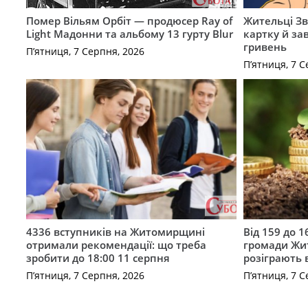
Помер Вільям Орбіт — продюсер Ray of
Жительці З
Light Мадонни та альбому 13 гурту Blur
картку й за
гривень
П’ятниця, 7 Серпня, 2026
П’ятниця, 7 С
4336 вступників на Житомирщині
Від 159 до 1
отримали рекомендації: що треба
громади Жи
зробити до 18:00 11 серпня
розіграють 
П’ятниця, 7 Серпня, 2026
П’ятниця, 7 С