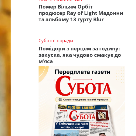
Помер Вільям Орбіт —
продюсер Ray of Light Мадонни
та альбому 13 гурту Blur
Суботні поради
Помідори з перцем за годину:
закуска, яка чудово смакує до
м’яса