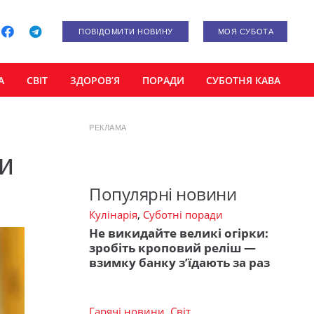
ПОВІДОМИТИ НОВИНУ
МОЯ СУБОТА
А
СВІТ
ЗДОРОВ’Я
ПОРАДИ
СУБОТНЯ КАВА
РЕКЛАМА
и
Популярні новини
Кулінарія
,
Суботні поради
Не викидайте великі огірки:
зробіть кроповий реліш —
взимку банку з’їдають за раз
Гарячі новини
,
Світ