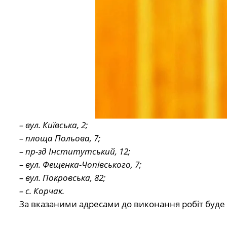
– вул. Київська, 2;
– площа Польова, 7;
– пр-зд Інститутський, 12;
– вул. Фещенка-Чопівського, 7;
– вул. Покровська, 82;
– с. Корчак.
За вказаними адресами до виконання робіт буд