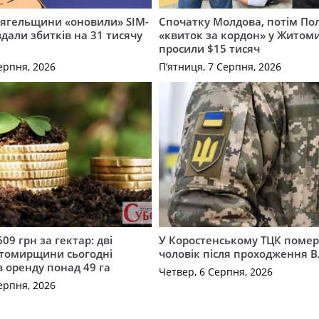
вягельщини «оновили» SIM-
Спочатку Молдова, потім По
вдали збитків на 31 тисячу
«квиток за кордон» у Житоми
просили $15 тисяч
ерпня, 2026
П’ятниця, 7 Серпня, 2026
609 грн за гектар: дві
У Коростенському ТЦК помер
томирщини сьогодні
чоловік після проходження 
в оренду понад 49 га
Четвер, 6 Серпня, 2026
ерпня, 2026