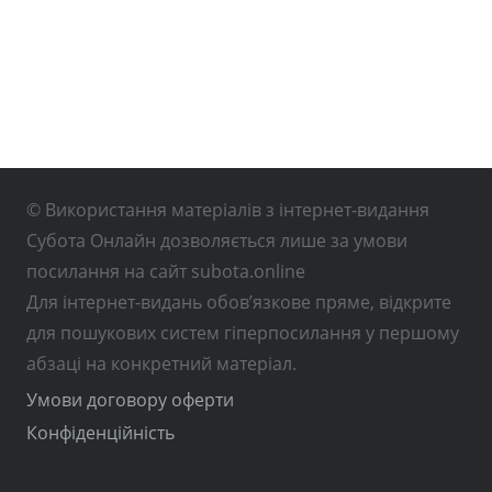
© Використання матеріалів з інтернет-видання
Субота Онлайн дозволяється лише за умови
посилання на сайт subota.online
Для інтернет-видань обов’язкове пряме, відкрите
для пошукових систем гіперпосилання у першому
абзаці на конкретний матеріал.
Умови договору оферти
Конфіденційність