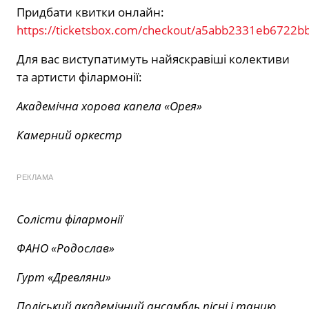
Придбати квитки онлайн:
https://ticketsbox.com/checkout/a5abb2331eb6722
Для вас виступатимуть найяскравіші колективи
та артисти філармонії:
Академічна хорова капела «Орея»
Камерний оркестр
РЕКЛАМА
Солісти філармонії
ФАНО «Родослав»
Гурт «Древляни»
Поліський академічний ансамбль пісні і танцю