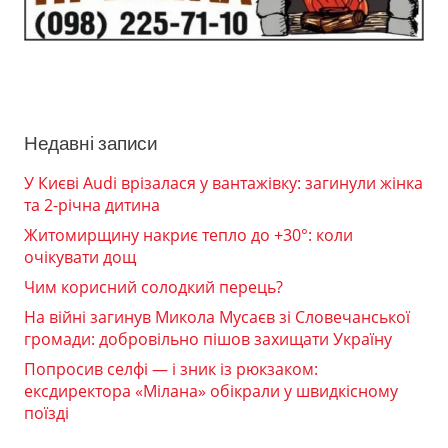
Недавні записи
У Києві Audi врізалася у вантажівку: загинули жінка
та 2-річна дитина
Житомирщину накриє тепло до +30°: коли
очікувати дощ
Чим корисний солодкий перець?
На війні загинув Микола Мусаєв зі Словечанської
громади: добровільно пішов захищати Україну
Попросив селфі — і зник із рюкзаком:
ексдиректора «Мілана» обікрали у швидкісному
поїзді