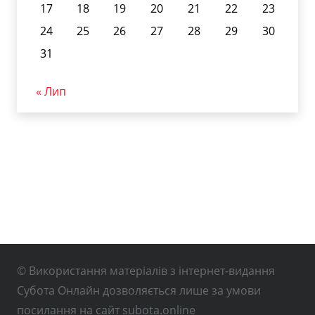
17
18
19
20
21
22
23
24
25
26
27
28
29
30
31
« Лип
© Використання матеріалів з інтернет-видання
Субота Онлайн дозволяється лише за умови
посилання на сайт subota.online