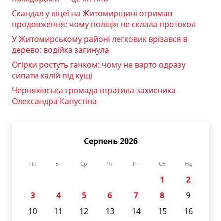
Скандал у ліцеї на Житомирщині отримав
продовження: чому поліція не склала протокол
У Житомирському районі легковик врізався в
дерево: водійка загинула
Огірки ростуть гачком: чому не варто одразу
сипати калій під кущі
Черняхівська громада втратила захисника
Олександра Капустіна
Серпень 2026
Пн
Вт
Ср
Чт
Пт
Сб
Нд
1
2
3
4
5
6
7
8
9
10
11
12
13
14
15
16