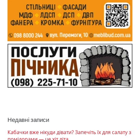
Недавні записи
Кабачки вже нікуди дівати? Запечіть їх для салату з
помідорами — це хіт літа