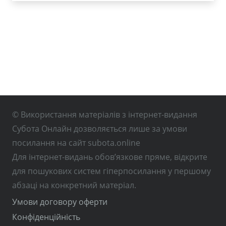
© Використання матеріалів з інтернет-видання
Субота Онлайн дозволяється лише за умови
посилання на сайт subota.online
Для інтернет-видань обов’язкове пряме, відкрите
для пошукових систем гіперпосилання у першому
абзаці на конкретний матеріал.
Умови договору оферти
Конфіденційність