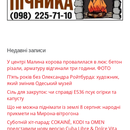
Недавні записи
У центрі Малина корова провалилася в люк: бетон
різали, арматуру відгинали три години. ФОТО
П’ять років без Олександра Ройтбурда: художник,
який змінив Одеський музей
Сіль для закруток: чи справді Е536 псує огірки та
капусту
Що не можна піднімати із землі 8 серпня: народні
прикмети на Мирона-вітрогона
Суботній хіт-парад: COKAINÉ, KODI та OMEN
представили нову версію Cuba Libre & Dolce Vita