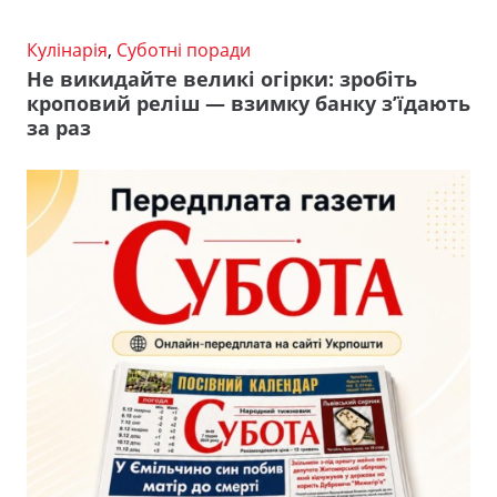
Кулінарія
,
Суботні поради
Не викидайте великі огірки: зробіть
кроповий реліш — взимку банку з’їдають
за раз