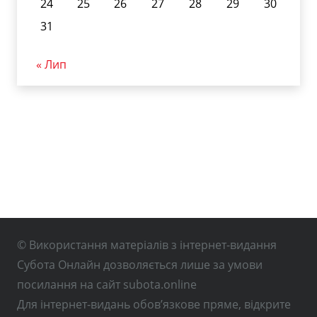
24
25
26
27
28
29
30
31
« Лип
© Використання матеріалів з інтернет-видання
Субота Онлайн дозволяється лише за умови
посилання на сайт subota.online
Для інтернет-видань обов’язкове пряме, відкрите