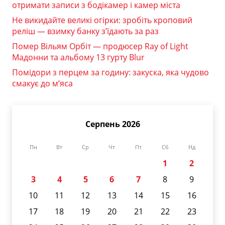
отримати записи з бодікамер і камер міста
Не викидайте великі огірки: зробіть кроповий
реліш — взимку банку з’їдають за раз
Помер Вільям Орбіт — продюсер Ray of Light
Мадонни та альбому 13 гурту Blur
Помідори з перцем за годину: закуска, яка чудово
смакує до м’яса
Серпень 2026
Пн
Вт
Ср
Чт
Пт
Сб
Нд
1
2
3
4
5
6
7
8
9
10
11
12
13
14
15
16
17
18
19
20
21
22
23