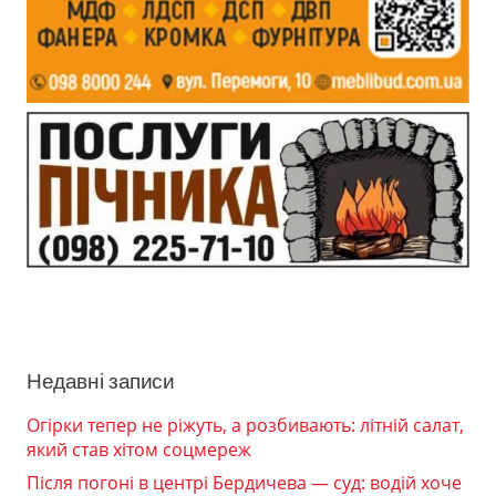
Недавні записи
Огірки тепер не ріжуть, а розбивають: літній салат,
який став хітом соцмереж
Після погоні в центрі Бердичева — суд: водій хоче