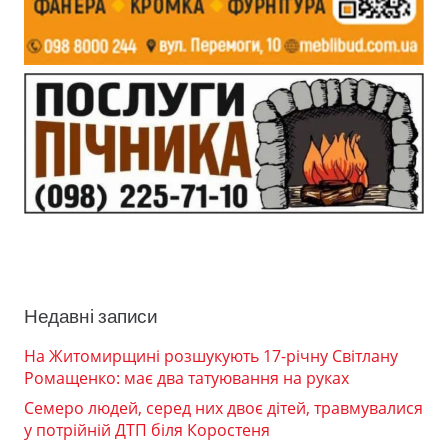
Недавні записи
На Житомирщині розшукують 17-річну Світлану
Ромащенко: має два татуювання на руках
Семеро людей, серед них двоє дітей, травмувалися
у потрійній ДТП біля Коростеня