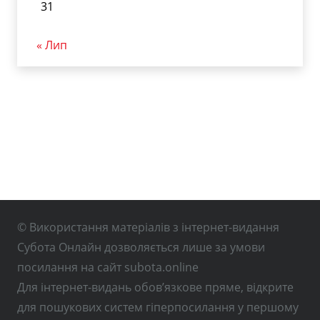
31
« Лип
© Використання матеріалів з інтернет-видання
Субота Онлайн дозволяється лише за умови
посилання на сайт subota.online
Для інтернет-видань обов’язкове пряме, відкрите
для пошукових систем гіперпосилання у першому