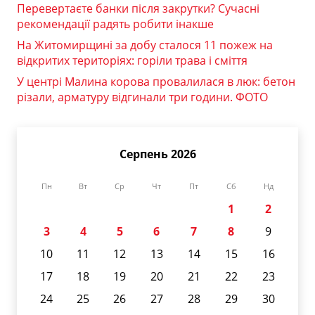
Перевертаєте банки після закрутки? Сучасні
рекомендації радять робити інакше
На Житомирщині за добу сталося 11 пожеж на
відкритих територіях: горіли трава і сміття
У центрі Малина корова провалилася в люк: бетон
різали, арматуру відгинали три години. ФОТО
Серпень 2026
Пн
Вт
Ср
Чт
Пт
Сб
Нд
1
2
3
4
5
6
7
8
9
10
11
12
13
14
15
16
17
18
19
20
21
22
23
24
25
26
27
28
29
30