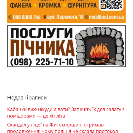
Недавні записи
Кабачки вже нікуди дівати? Запечіть їх для салату з
помідорами — це хіт літа
Скандал у ліцеї на Житомирщині отримав
продовження: чому поліція не склала протокол