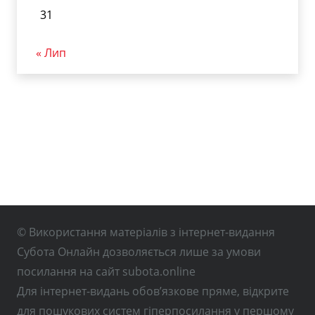
31
« Лип
© Використання матеріалів з інтернет-видання
Субота Онлайн дозволяється лише за умови
посилання на сайт subota.online
Для інтернет-видань обов’язкове пряме, відкрите
для пошукових систем гіперпосилання у першому