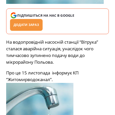
ПІДПИШІТЬСЯ НА НАС В GOOGLE
ДОДАТИ ЗАРАЗ
На водопровідній насосній станції “Вітрука”
сталася аварійна ситуація, унаслідок чого
тимчасово зупинено подачу води до
мікрорайону Польова.
Про це 15 листопада
інформує
КП
“Житомирводоканал”.