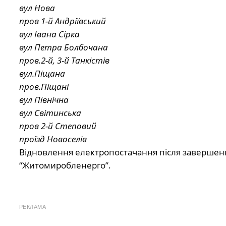
вул Нова
пров 1-й Андріївський
вул Івана Сірка
вул Петра Болбочана
пров.2-й, 3-й Танкістів
вул.Піщана
пров.Піщані
вул Північна
вул Світинська
пров 2-й Степовий
проїзд Новоселів
Відновлення електропостачання після завершенн
“Житомиробленерго”.
РЕКЛАМА