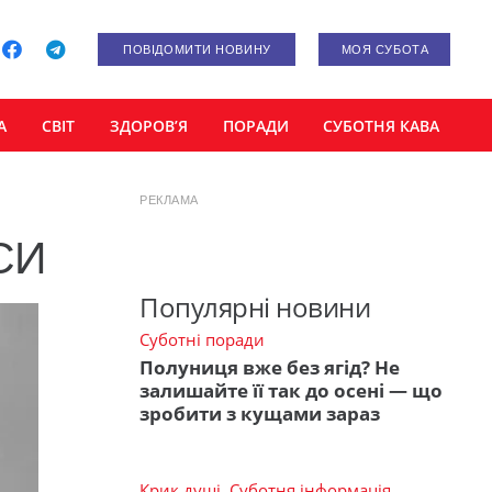
ПОВІДОМИТИ НОВИНУ
МОЯ СУБОТА
А
СВІТ
ЗДОРОВ’Я
ПОРАДИ
СУБОТНЯ КАВА
РЕКЛАМА
ЕСИ
Популярні новини
Суботні поради
Полуниця вже без ягід? Не
залишайте її так до осені — що
зробити з кущами зараз
Крик душі
,
Суботня інформація