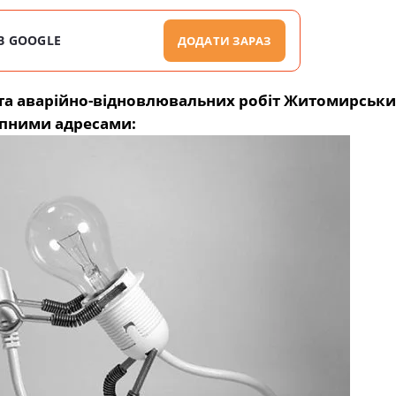
В GOOGLE
ДОДАТИ ЗАРАЗ
их та аварійно-відновлювальних робіт Житомирськ
упними адресами: