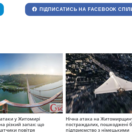
ПІДПИСАТИСЬ НА FACEBOOK СПІЛ
ї атаки у Житомирі
Нічна атака на Житомирщину
на різкий запах: що
постраждалих, пошкоджені б
датчики повітря
підприємство з німецькими