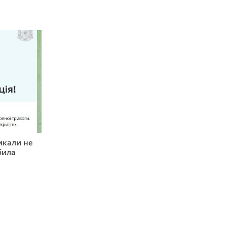
икали не
била